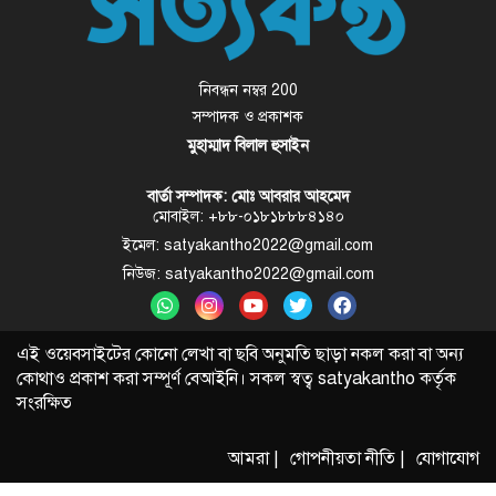
নিবন্ধন নম্বর 200
সম্পাদক ও প্রকাশক
মুহাম্মাদ বিলাল হুসাইন
বার্তা সম্পাদক: মোঃ আবরার আহমেদ
মোবাইল: +৮৮-০১৮১৮৮৮৪১৪০
ইমেল: satyakantho2022@gmail.com
নিউজ: satyakantho2022@gmail.com
এই ওয়েবসাইটের কোনো লেখা বা ছবি অনুমতি ছাড়া নকল করা বা অন্য
কোথাও প্রকাশ করা সম্পূর্ণ বেআইনি। সকল স্বত্ব
satyakantho
কর্তৃক
সংরক্ষিত
আমরা |
গোপনীয়তা নীতি |
যোগাযোগ