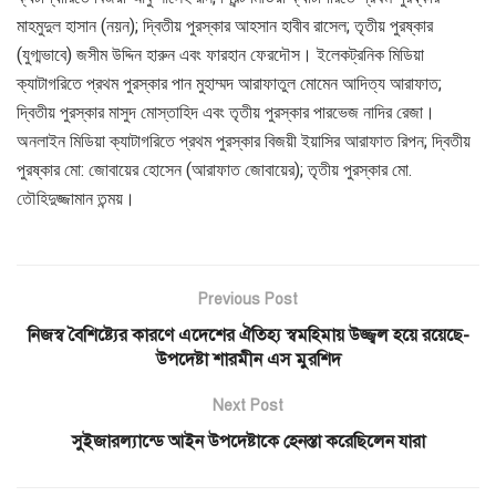
মাহমুদুল হাসান (নয়ন); দ্বিতীয় পুরস্কার আহসান হাবীব রাসেল; তৃতীয় পুরষ্কার
(যুগ্মভাবে) জসীম উদ্দিন হারুন এবং ফারহান ফেরদৌস। ইলেকট্রনিক মিডিয়া
ক্যাটাগরিতে প্রথম পুরস্কার পান মুহাম্মদ আরাফাতুল মোমেন আদিত্য আরাফাত;
দ্বিতীয় পুরস্কার মাসুদ মোস্তাহিদ এবং তৃতীয় পুরস্কার পারভেজ নাদির রেজা।
অনলাইন মিডিয়া ক্যাটাগরিতে প্রথম পুরস্কার বিজয়ী ইয়াসির আরাফাত রিপন; দ্বিতীয়
পুরষ্কার মো: জোবায়ের হোসেন (আরাফাত জোবায়ের); তৃতীয় পুরস্কার মো.
তৌহিদুজ্জামান তন্ময়।
Previous Post
নিজস্ব বৈশিষ্ট্যের কারণে এদেশের ঐতিহ্য স্বমহিমায় উজ্জ্বল হয়ে রয়েছে-
উপদেষ্টা শারমীন এস মুরশিদ
Next Post
সুইজারল্যান্ডে আইন উপদেষ্টাকে হেনস্তা করেছিলেন যারা