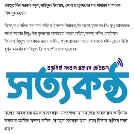
মোত্তালিব সরকার বকুল,সাইফুল ইসলাম, জেলা ছাত্রদলের সহ সাধারণ সম্পাদক
মিজানুর রহমান
নিক্সন,সাংগঠনিক সম্পাদক রবিউল ইসলাম লিয়াকত,উপজেলা যুবদলের সিঃ যুগ্ম আহবায়ক
সাগর সরকার মিনু,পৌর যুবদলের আহবায়ক আব্দুল লতিফ,সদস্য সচিব হেমাইদুল
ইসলাম,সিঃযুগ্ম আহবায়ক রুহুল আমিন, স্বেচ্ছাসেবক দলের আহবায়ক মমিন মন্ডল,সিনিঃ
যুগ্ন আহবায়ক শরিফুল ইসলাম,পৌর স্বেচ্ছাসেবক
দলের আহবায়ক ইমরান সরকার, উপজেলা ছাত্রদলের আহবায়ক আরিয়ান
সরকার আরিফ,সদস্য সচিব সোহেল সরকার,ছাত্র নেতা রিসাদ,রাজিব,নয়ন
প্রমুখ।