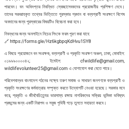
পারবেন। বন অধিদপ্তর নিবন্ধিত স্বেচ্ছাসেবকদের প্রয়োজনীয় প্রশিক্ষণ দেবে।
তাদের সরবরাহকৃত তথ্যের ভিত্তিতে পুরস্কার প্রদান বা বন্যপ্রাণী সংরক্ষণে বিশেষ
অবদানের জন্য পুরস্কারের বিষয়টিও বিবেচনা করা হবে।
নিবন্ধনের জন্য অনলাইনে নিচের লিংকে ফরম পূরণ করা যাবে:
🔗 https://forms.gle/Hz6kgbpqKdHvu1SY8
এ বিষয়ে প্রয়োজনে বন সংরক্ষক, বন্যপ্রাণী ও প্রকৃতি সংরক্ষণ অঞ্চল, ঢাকা, মোবাইল:
০১৯৯৯০০০০৪২; ইমেইল: cfwildlife@gmail.com,
wildlifevolunteer25@gmail.com এ যোগাযোগ করা যেতে পারে।
পরিবেশবান্ধব বাংলাদেশ গঠনের লক্ষ্যে তরুণ সমাজ ও সাধারণ জনগণকে বন্যপ্রাণী ও
প্রকৃতি সংরক্ষণের কর্মযাত্রায় সম্পৃক্ত করতে উদ্যোগটি নেওয়া হয়েছে। সরকার মনে
করে, প্রকৃতি ও জীববৈচিত্র্যের ভারসাম্য রক্ষায় নাগরিকদের সক্রিয় ভূমিকা ভবিষ্যৎ
প্রজন্মের জন্য একটি নিরাপদ ও সবুজ পৃথিবী গড়ে তুলতে সহায়তা করবে।