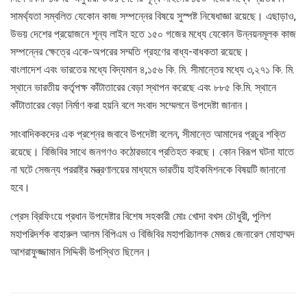
সামর্থ্যতা সম্বলিত যেকোন কাজ সম্পন্নের বিষয়ে সুস্পষ্ট নিষেধাজ্ঞা রয়েছে। এছাড়াও,
উভয় দেশের প্রয়োজনে শূন্য লাইন হতে ১৫০ গজের মধ্যে যেকোন উন্নয়নমূলক কাজ
সম্পন্নের ক্ষেত্রে একে-অপরের সম্মতি গ্রহণের বাধ্য-বাধকতা রয়েছে।
বাংলাদেশ এবং ভারতের মধ্যে বিদ্যমান ৪,১৫৬ কি. মি. সীমান্তের মধ্যে ৩,২৭১ কি. মি.
স্থানে ভারতীয় কর্তৃপক্ষ কাঁটাতারের বেড়া স্থাপন করেছে এবং ৮৮৫ কি.মি. স্থানে
কাঁটাতারের বেড়া নির্মাণ করা হয়নি বলে সংবাদ সম্মেলনে উপদেষ্টা জানান।
সাংবাদিককদের এক প্রশ্নের জবাবে উপদেষ্টা বলেন, সীমান্তে আমাদের প্রচুর শক্তি
রয়েছে। বিজিবির সাথে জনগণও কঠোরভাবে প্রতিহত করছে। কোন বিরূপ ঘটনা যাতে
না ঘটে সেজন্য পররাষ্ট্র মন্ত্রণালয়ের মাধ্যমে ভারতীয় হাইকমিশনকে বিষয়টি জানানো
হবে।
প্রেস ব্রিফিংয়ে প্রধান উপদেষ্টার বিশেষ সহকারী মোঃ খোদা বখস চৌধুরী, পুলিশ
মহাপরিদর্শক বাহারুল আলম বিপিএম ও বিজিবির মহাপরিচালক মেজর জেনারেল মোহাম্মদ
আশরাফুজ্জামান সিদ্দিকী উপস্থিত ছিলেন।