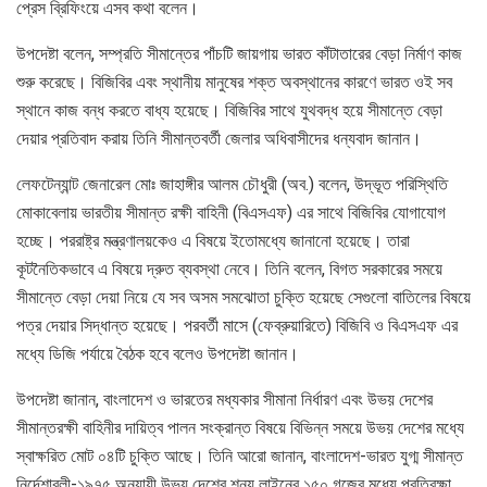
প্রেস ব্রিফিংয়ে এসব কথা বলেন।
উপদেষ্টা বলেন, সম্প্রতি সীমান্তের পাঁচটি জায়গায় ভারত কাঁটাতারের বেড়া নির্মাণ কাজ
শুরু করেছে। বিজিবির এবং স্থানীয় মানুষের শক্ত অবস্থানের কারণে ভারত ওই সব
স্থানে কাজ বন্ধ করতে বাধ্য হয়েছে। বিজিবির সাথে যুথবদ্ধ হয়ে সীমান্তে বেড়া
দেয়ার প্রতিবাদ করায় তিনি সীমান্তবর্তী জেলার অধিবাসীদের ধন্যবাদ জানান।
লেফটেন্যান্ট জেনারেল মোঃ জাহাঙ্গীর আলম চৌধুরী (অব.) বলেন, উদ্ভূত পরিস্থিতি
মোকাবেলায় ভারতীয় সীমান্ত রক্ষী বাহিনী (বিএসএফ) এর সাথে বিজিবির যোগাযোগ
হচ্ছে। পররাষ্ট্র মন্ত্রণালয়কেও এ বিষয়ে ইতোমধ্যে জানানো হয়েছে। তারা
কূটনৈতিকভাবে এ বিষয়ে দ্রুত ব্যবস্থা নেবে। তিনি বলেন, বিগত সরকারের সময়ে
সীমান্তে বেড়া দেয়া নিয়ে যে সব অসম সমঝোতা চুক্তি হয়েছে সেগুলো বাতিলের বিষয়ে
পত্র দেয়ার সিদ্ধান্ত হয়েছে। পরবর্তী মাসে (ফেব্রুয়ারিতে) বিজিবি ও বিএসএফ এর
মধ্যে ডিজি পর্যায়ে বৈঠক হবে বলেও উপদেষ্টা জানান।
উপদেষ্টা জানান, বাংলাদেশ ও ভারতের মধ্যকার সীমানা নির্ধারণ এবং উভয় দেশের
সীমান্তরক্ষী বাহিনীর দায়িত্ব পালন সংক্রান্ত বিষয়ে বিভিন্ন সময়ে উভয় দেশের মধ্যে
স্বাক্ষরিত মোট ০৪টি চুক্তি আছে। তিনি আরো জানান, বাংলাদেশ-ভারত যুগ্ম সীমান্ত
নির্দেশাবলী-১৯৭৫ অনুযায়ী উভয় দেশের শূন্য লাইনের ১৫০ গজের মধ্যে প্রতিরক্ষা