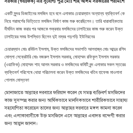
সরকার (ওয়াফিক) এর সুযোগ্য পুত্র মোঃ শাহ আলম সরকারের পরামর্শে
একটি সুন্দর ডিজাইনের মসজিদ হবে বলে এলাকার চেয়ারম্যান অন্যান্য ব্যক্তিবর্গ কে
নিয়ে পরামর্শের ভিত্তিতে মসজিদ নির্মাণ কাজ শুরু করেছিলেন। তারি ধারাবাহিকতায়
দীর্ঘদিন কাজ করার পর আজকে শুক্রবার মসজিদের ঢালাইয়ের কাজ শুরু করেন উক্ত
ঢালাইয়ের সময় উপস্থিত ছিলেন দুই নম্বর গড়গড়ি ইউনিয়নের
চেয়ারম্যান মোঃ রবিউল ইসলাম, উক্ত মসজিদের সভাপতি আলহাজ্ব মোঃ আব্দুর রশিদ
মোল্লা সেক্রেটারি মোঃ নজরুল ইসলাম সরকার, মোহাম্মদ রফিকুল ইসলাম সরকার
(ওয়াফিক) মোহাম্মদ শাহ আলম সরকার ও মসজিদের কমিটি বৃন্দ এলাকার সকল স্তরের
ব্যক্তিবর্গ পরিশেষে ধোয়া পরিচালনা করেন উক্ত মসজিদের খতিব হাফেজ মাওলানা
গোলাম মোস্তফা
মোনাজাতে আল্লাহর দরবারে ফরিয়াদ করেন যে সমস্ত ব্যক্তিবর্গ মসজিদের
কাজ সুসম্পন্ন করার জন্য আর্থিকভাবে মানসিকভাবে শারীরিকভাবে সাহায্য
সহযোগিতা করেছেন তাদের জন্য আল্লাহর দরবারে মঙ্গল কামনা করেন
এবং এলাকাবাসীকে উক্ত মসজিদে এসে আল্লাহর এবাদত বন্দেগী করার
জন্য আহ্বান জানান।