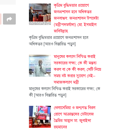
কৃত্রিম বুদ্ধিমত্তার প্রয়োগে
জনপ্রশাসন হবে অধিকতর
জনবান্ধব: জনপ্রশাসন উপদেষ্টা
(মন্ত্রীপদমর্যাদা) মো. ইসমাইল
জবিউল্লাহ
কৃত্রিম বুদ্ধিমত্তার প্রয়োগে জনপ্রশাসন হবে
অধিকতর
[আরও বিস্তারিত পড়ুন]
মানুষের কল্যাণ নিশ্চিত করাই
সরকারের লক্ষ্য; কে কী মন্তব্য
করল বা কে কী করল, সেটি নিয়ে
সময় নষ্ট করার সুযোগ নেই–
সমাজকল্যাণ মন্ত্রী
মানুষের কল্যাণ নিশ্চিত করাই সরকারের লক্ষ্য; কে
কী
[আরও বিস্তারিত পড়ুন]
থেলাসেমিয়া ও জন্মগত বিরল
রোগে আক্রান্তদের ডেটাবেজ
তৈরির আহ্বান ডা. জুবাইদা
রহমানের