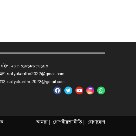
োবাইল: +৮৮-০১৮১৮৮৮৪১৪০
মেল: satyakantho2022@gmail.com
িউজ: satyakantho2022@gmail.com
ৃক
আমরা |
গোপনীয়তা নীতি |
যোগাযোগ