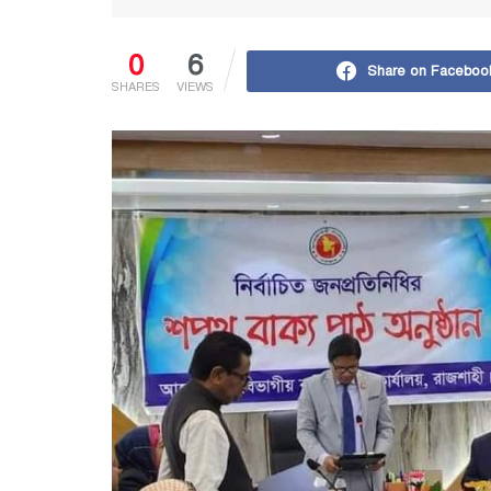
0
6
Share on Faceboo
SHARES
VIEWS