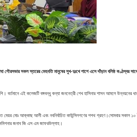
াঘা পৌরসভার সকল স্তরের মেহনতি মানুষের সুখ-দুঃখে পাশে এসে দাঁড়ান বলিষ্ঠ কণ্ঠস্বর সাবে
পি। বর্তমানে এই কলেজটি বঙ্গবন্ধু কন্যা জননেত্রী শেখ হাসিনার শাসন আমলে উন্নয়নের ধার
াচিত মেয়র মোঃ আক্কাছ আলী এবং নবনির্বাচিত কাউন্সিলগণের শপথ গ্রহণ।সোমবার সকাল ১০ 
ীয় কমিশনার জনাব জি এস এম জাফরউল্লাহ।