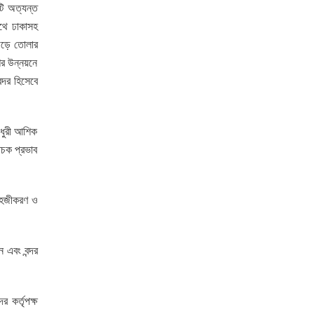
টি অত্যন্ত
াথে ঢাকাসহ
 গড়ে তোলার
ের উন্নয়নে
্দর হিসেবে
ৌধুরী আশিক
বাচক প্রভাব
 সহজীকরণ ও
 এবং বন্দর
 কর্তৃপক্ষ