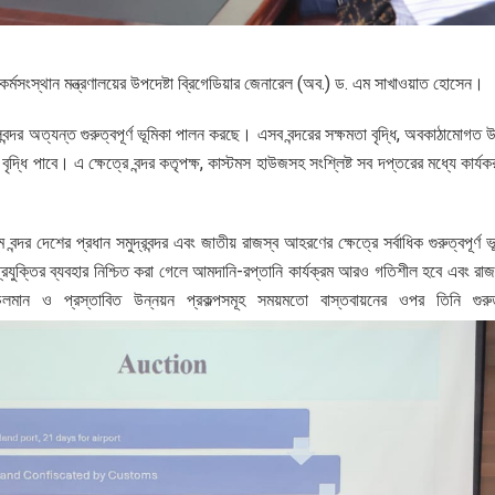
্মসংস্থান মন্ত্রণালয়ের উপদেষ্টা ব্রিগেডিয়ার জেনারেল (অব.) ড. এম সাখাওয়াত হোসেন।
্দর অত্যন্ত গুরুত্বপূর্ণ ভূমিকা পালন করছে। এসব বন্দরের সক্ষমতা বৃদ্ধি, অবকাঠামোগত 
দ্ধি পাবে। এ ক্ষেত্রে বন্দর কতৃপক্ষ, কাস্টমস হাউজসহ সংশ্লিষ্ট সব দপ্তরের মধ্যে কার্য
্রাম বন্দর দেশের প্রধান সমুদ্রবন্দর এবং জাতীয় রাজস্ব আহরণের ক্ষেত্রে সর্বাধিক গুরুত্বপূর্ণ 
প্রযুক্তির ব্যবহার নিশ্চিত করা গেলে আমদানি-রপ্তানি কার্যক্রম আরও গতিশীল হবে এবং রা
 চলমান ও প্রস্তাবিত উন্নয়ন প্রকল্পসমূহ সময়মতো বাস্তবায়নের ওপর তিনি গুর