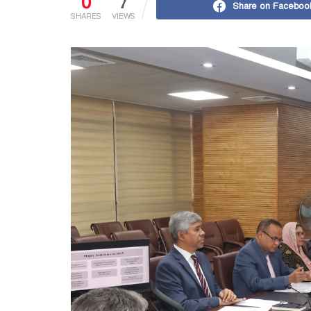
0
7
Share on Faceboo
SHARES
VIEWS