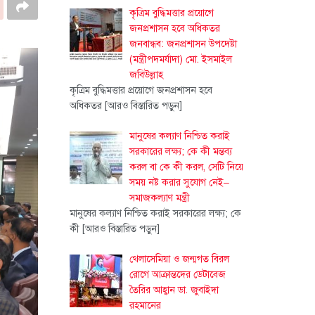
কৃত্রিম বুদ্ধিমত্তার প্রয়োগে
জনপ্রশাসন হবে অধিকতর
জনবান্ধব: জনপ্রশাসন উপদেষ্টা
(মন্ত্রীপদমর্যাদা) মো. ইসমাইল
জবিউল্লাহ
কৃত্রিম বুদ্ধিমত্তার প্রয়োগে জনপ্রশাসন হবে
অধিকতর
[আরও বিস্তারিত পড়ুন]
মানুষের কল্যাণ নিশ্চিত করাই
সরকারের লক্ষ্য; কে কী মন্তব্য
করল বা কে কী করল, সেটি নিয়ে
সময় নষ্ট করার সুযোগ নেই–
সমাজকল্যাণ মন্ত্রী
মানুষের কল্যাণ নিশ্চিত করাই সরকারের লক্ষ্য; কে
কী
[আরও বিস্তারিত পড়ুন]
থেলাসেমিয়া ও জন্মগত বিরল
রোগে আক্রান্তদের ডেটাবেজ
তৈরির আহ্বান ডা. জুবাইদা
রহমানের