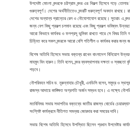
উপদেষ্টা মোংলা বন্দরকে চট্টগ্রাম বন্দর এর বিকল্প হিসেবে গড়ে ত
গুরুত্বপূর্ণ। দেশের অর্থনীতিতেও বন্দরটি গুরুত্বপূর্ণ অবদান রাখছ
দেশের অন্যান্য প্রান্তের রেল ও নৌযোগাযোগ রয়েছে। সুতরাং এ বন্
জন্য বেশ কিছু প্রকল্প চলমান রয়েছে এবং কিছু প্রকল্প ভবিষ্যৎ উন্ন
আরো কিভাবে কার্যকর ও ফলপ্রসূ ভূমিকা রাখতে পারে সে বিষয় তিনি 
চিহ্নিত করে সকল বন্দরকে আরো বেশি গতিশীল ও কার্যকর করার জন্য 
বিশেষ অতিথি হিসেবে সভায় বক্তব্য রাখেন বাংলাদেশ বিনিয়োগ উন্নয়ন কর
মাহমুদ বিন হারুন। তিনি বলেন, বন্দর ব্যবস্থাপনায় দক্ষতা ও স্বচ্ছতা
পড়বে।
নৌপরিবহন সচিব ড. নূরুন্নাহার চৌধুরী, এনডিসি বলেন, সমুদ্র ও স্থল
রাজস্ব আদায়ে কাঙ্ক্ষিত অগ্রগতি অর্জন সম্ভব হবে। এ লক্ষ্যে নৌপরিব
মতবিনিময় সভায় সভাপতির বক্তব্যে জাতীয় রাজস্ব বোর্ডের চেয়ারম্যা
সংশ্লিষ্ট কার্যক্রমে নীতিগত সমন্বয় জোরদার করা সময়ের দাবি।
সভায় বিশেষ অতিথি হিসেবে উপস্থিত ছিলেন প্রধান উপদেষ্টার কার্যালয়