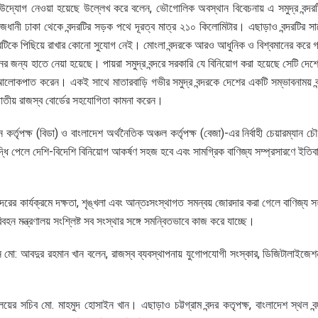
োলার উদ্যোগ নেওয়া হয়েছে উল্লেখ করে বলেন, ভৌগোলিক অবস্থান বিবেচনায় এ সমুদ্র বন্দর
ে। রাজধানী ঢাকা থেকে বন্দরটির সড়ক পথে দূরত্ব মাত্র ২১০ কিলোমিটার। এছাড়াও বন্দরটির স
দরটিকে পিছিয়ে রাখার কোনো সুযোগ নেই। মোংলা বন্দরকে আরও আধুনিক ও বিশ্বমানের করে
য়নের জন্য হাতে নেয়া হয়েছে। পায়রা সমুদ্র বন্দরে সরকারি যে বিনিয়োগ করা হয়েছে সেটি দেশ
আলোকপাত করেন। একই সাথে মাতারবাড়ি গভীর সমুদ্র বন্দরকে দেশের একটি সম্ভাবনাময় বন
জাতীয় রাজস্ব বোর্ডের সহযোগিতা কামনা করেন।
্তৃপক্ষ (বিডা) ও বাংলাদেশ অর্থনৈতিক অঞ্চল কর্তৃপক্ষ (বেজা)-এর নির্বাহী চেয়ারম্যান চ
 বৃদ্ধি পেলে দেশি-বিদেশি বিনিয়োগ আকর্ষণ সহজ হবে এবং সামগ্রিক বাণিজ্য সম্প্রসারণে ইতি
বন্দরের কার্যক্রমে দক্ষতা, শৃঙ্খলা এবং আন্তঃসংস্থাগত সমন্বয় জোরদার করা গেলে বাণিজ্য
হন মন্ত্রণালয় সংশ্লিষ্ট সব সংস্থার সঙ্গে সমন্বিতভাবে কাজ করে যাচ্ছে।
ন মো: আবদুর রহমান খান বলেন, রাজস্ব ব্যবস্থাপনায় যুগোপযোগী সংস্কার, ডিজিটালাইজেশন
ের সচিব মো. মাহমুদ হোসাইন খান। এছাড়াও চট্টগ্রাম বন্দর কতৃপক্ষ, বাংলাদেশ স্থল বন্দর