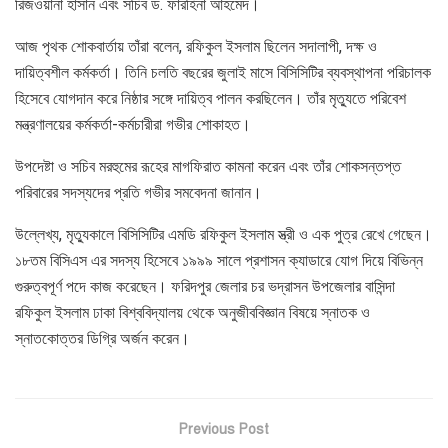
রিজওয়ানা হাসান এবং সচিব ড. ফারহিনা আহমেদ।
আজ পৃথক শোকবার্তায় তাঁরা বলেন, রফিকুল ইসলাম ছিলেন সদালাপী, দক্ষ ও
দায়িত্বশীল কর্মকর্তা। তিনি চলতি বছরের জুলাই মাসে বিসিসিটির ব্যবস্থাপনা পরিচালক
হিসেবে যোগদান করে নিষ্ঠার সঙ্গে দায়িত্ব পালন করছিলেন। তাঁর মৃত্যুতে পরিবেশ
মন্ত্রণালয়ের কর্মকর্তা-কর্মচারীরা গভীর শোকাহত।
উপদেষ্টা ও সচিব মরহুমের রূহের মাগফিরাত কামনা করেন এবং তাঁর শোকসন্তপ্ত
পরিবারের সদস্যদের প্রতি গভীর সমবেদনা জানান।
উল্লেখ্য, মৃত্যুকালে বিসিসিটির এমডি রফিকুল ইসলাম স্ত্রী ও এক পুত্র রেখে গেছেন।
১৮তম বিসিএস এর সদস্য হিসেবে ১৯৯৯ সালে প্রশাসন ক্যাডারে যোগ দিয়ে বিভিন্ন
গুরুত্বপূর্ণ পদে কাজ করেছেন। ফরিদপুর জেলার চর ভদ্রাসন উপজেলার বাসিন্দা
রফিকুল ইসলাম ঢাকা বিশ্ববিদ্যালয় থেকে অনুজীববিজ্ঞান বিষয়ে স্নাতক ও
স্নাতকোত্তর ডিগ্রি অর্জন করেন।
Previous Post