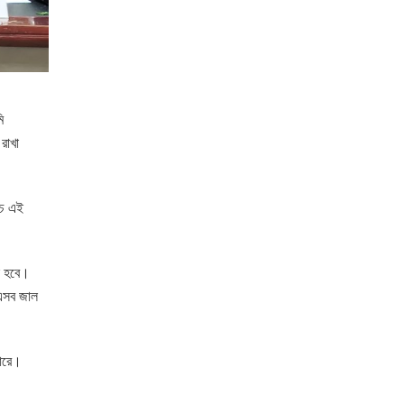
ি
রাখা
থচ এই
রা হবে।
এসব জাল
পারে।