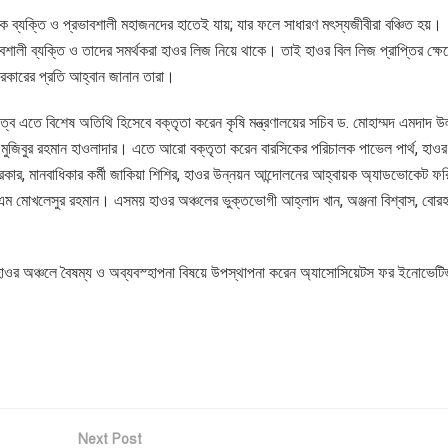
ক ব্যক্তি ও প্রভাবশালী মহাজনদের হাতেই যায়; যার ফলে সাধারণ মৎস্যজীবীরা বঞ্চিত হয়।
বশালী ব্যক্তি ও তাদের সমর্থকরা হাওর লিজ নিয়ে থাকে। তাই হাওর বিল লিজ প্রাপ্তির ক্ষেত
 সরকারের প্রতি আহ্বান জানান তারা।
্বে এতে বিশেষ অতিথি হিসেবে বক্তৃতা করেন কৃষি মন্ত্রণালয়ের সচিব ড. মোহাম্মদ এমদাদ উ
. মুজিবুর রহমান হাওলাদার। এতে আরো বক্তৃতা করেন বারসিকের পরিচালক পাভেল পার্থ, হাওর
রকার, মানবাধিকার কর্মী জাকিয়া শিশির, হাওর উন্নয়ন আন্দোলনের আহ্বায়ক অ্যাডভোকেট ফরি
ড. এম মোখলেসুর রহমান। এসময় হাওর অঞ্চলের ভুক্তভোগী আহ্লাদ খান, অঞ্জনা বিশ্বাস, বোরহা
 হাওর অঞ্চলে বৈষম্য ও অব্যবস্হাপনা বিষয়ে উপস্থাপনা করেন অ্যাসোসিয়েটস ফর ইনোভেটিভ 
Next Post