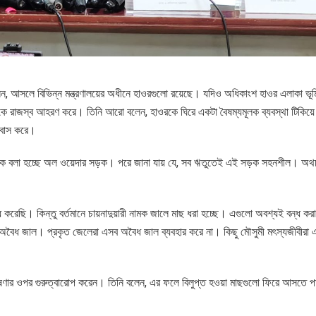
বলেন, আসলে বিভিন্ন মন্ত্রণালয়ের অধীনে হাওরগুলো রয়েছে। যদিও অধিকাংশ হাওর এলাকা ভূম
 থেকে রাজস্ব আহরণ করে। তিনি আরো বলেন, হাওরকে ঘিরে একটা বৈষম্যমূলক ব্যবস্থা টিকিয়ে 
সবাস করে।
ে, তাকে বলা হচ্ছে অল ওয়েদার সড়ক। পরে জানা যায় যে, সব ঋতুতেই এই সড়ক সহনশীল। অ
্ধ করেছি। কিন্তু বর্তমানে চায়নাদুয়ারী নামক জালে মাছ ধরা হচ্ছে। এগুলো অবশ্যই বন্ধ ক
ৈধ জাল। প্রকৃত জেলেরা এসব অবৈধ জাল ব্যবহার করে না। কিছু মৌসুমী মৎস্যজীবীরা 
 ঘোষণার ওপর গুরুত্বারোপ করেন। তিনি বলেন, এর ফলে বিলুপ্ত হওয়া মাছগুলো ফিরে আসতে 