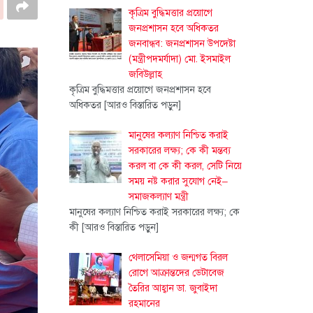
কৃত্রিম বুদ্ধিমত্তার প্রয়োগে
জনপ্রশাসন হবে অধিকতর
জনবান্ধব: জনপ্রশাসন উপদেষ্টা
(মন্ত্রীপদমর্যাদা) মো. ইসমাইল
জবিউল্লাহ
কৃত্রিম বুদ্ধিমত্তার প্রয়োগে জনপ্রশাসন হবে
অধিকতর
[আরও বিস্তারিত পড়ুন]
মানুষের কল্যাণ নিশ্চিত করাই
সরকারের লক্ষ্য; কে কী মন্তব্য
করল বা কে কী করল, সেটি নিয়ে
সময় নষ্ট করার সুযোগ নেই–
সমাজকল্যাণ মন্ত্রী
মানুষের কল্যাণ নিশ্চিত করাই সরকারের লক্ষ্য; কে
কী
[আরও বিস্তারিত পড়ুন]
থেলাসেমিয়া ও জন্মগত বিরল
রোগে আক্রান্তদের ডেটাবেজ
তৈরির আহ্বান ডা. জুবাইদা
রহমানের