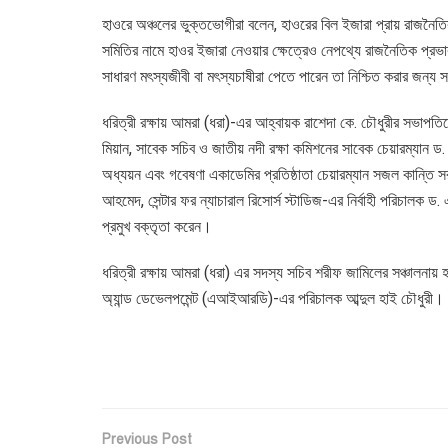
হাওরে অঞ্চলের ভুক্তভোগীরা বলেন, হাওরের বিল ইজারা প্রায় রাজনৈতি
সমিতির নামে হাওর ইজারা নেওয়ার ক্ষেত্রেও নেপথ্যে রাজনৈতিক প্রভা
সাধারণ মৎস্যজীবী বা মৎস্যচাষীরা পেতে পারেন তা নিশ্চিত করার জন্য
ধরিত্রী রক্ষায় আমরা (ধরা)-এর আহ্বায়ক রাশেদা কে. চৌধুরীর সভাপতিত
মিয়ান, সাবেক সচিব ও জাতীয় নদী রক্ষা কমিশনের সাবেক চেয়ারম্যান ড
অধ্যয়ন এবং গবেষণা একাডেমির প্রতিষ্ঠাতা চেয়ারম্যান সজল কান্তি স
আহমেদ, সেন্টার ফর ন্যাচারাল রিসোর্স স্টাডিজ-এর নির্বাহী পরিচালক 
প্রমুখ বক্তৃতা করেন।
ধরিত্রী রক্ষায় আমরা (ধরা) এর সদস্য সচিব শরীফ জামিলের সঞ্চালনায়
অ্যান্ড ডেভেলপমেন্ট (এআইআরডি)-এর পরিচালক আব্দুল হাই চৌধুরী।
Previous Post