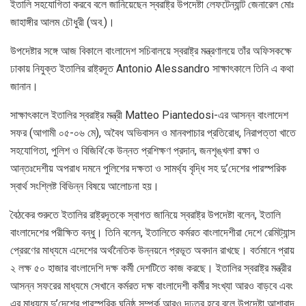
ইতালি সহযোগিতা করবে বলে জানিয়েছেন স্বরাষ্ট্র উপদেষ্টা লেফটেন্যান্ট জেনারেল মোঃ
জাহাঙ্গীর আলম চৌধুরী (অব.)।
উপদেষ্টার সঙ্গে আজ বিকালে বাংলাদেশ সচিবালয়ে স্বরাষ্ট্র মন্ত্রণালয়ে তাঁর অফিসকক্ষে
ঢাকায় নিযুক্ত ইতালির রাষ্ট্রদূত Antonio Alessandro সাক্ষাৎকালে তিনি এ কথা
জানান।
সাক্ষাৎকালে ইতালির স্বরাষ্ট্র মন্ত্রী Matteo Piantedosi-এর আসন্ন বাংলাদেশ
সফর (আগামী ০৫-০৬ মে), অবৈধ অভিবাসন ও মানবপাচার প্রতিরোধ, নিরাপত্তা খাতে
সহযোগিতা, পুলিশ ও বিজিবি’কে উন্নত প্রশিক্ষণ প্রদান, জনশৃঙ্খলা রক্ষা ও
আন্তঃদেশীয় অপরাধ দমনে পুলিশের দক্ষতা ও সামর্থ্য বৃদ্ধি সহ দু’দেশের পারস্পরিক
স্বার্থ সংশ্লিষ্ট বিভিন্ন বিষয়ে আলোচনা হয়।
বৈঠকের শুরুতে ইতালির রাষ্ট্রদূতকে স্বাগত জানিয়ে স্বরাষ্ট্র উপদেষ্টা বলেন, ইতালি
বাংলাদেশের পরীক্ষিত বন্ধু। তিনি বলেন, ইতালিতে কর্মরত বাংলাদেশীরা দেশে রেমিট্যান্স
প্রেরণের মাধ্যমে এদেশের অর্থনৈতিক উন্নয়নে প্রভূত অবদান রাখছে। বর্তমানে প্রায়
২ লক্ষ ৫০ হাজার বাংলাদেশি দক্ষ কর্মী দেশটিতে কাজ করছে। ইতালির স্বরাষ্ট্র মন্ত্রীর
আসন্ন সফরের মাধ্যমে সেখানে কর্মরত দক্ষ বাংলাদেশী কর্মীর সংখ্যা আরও বাড়বে এবং
এর মাধ্যমে দু’দেশের পারস্পরিক ঘনিষ্ঠ সম্পর্ক আরও দৃঢ়তর হবে বলে উপদেষ্টা আশাবাদ