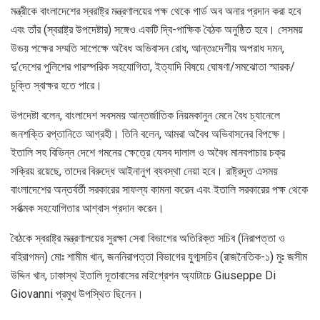
মন্ত্রীকে বাংলাদেশের স্বরাষ্ট্র মন্ত্রণালয়ের পক্ষ থেকে গার্ড অব অনার প্রদান করা হবে
এবং তাঁর (স্বরাষ্ট্র উপদেষ্টার) সঙ্গেও একটি দ্বি-পাক্ষিক বৈঠক অনুষ্ঠিত হবে। সেসময়
উভয় পক্ষের সম্মতি সাপেক্ষে অবৈধ অভিবাসন রোধ, আন্তঃদেশীয় অপরাধ দমন,
দু’দেশের পুলিশের পারস্পরিক সহযোগিতা, ইত্যাদি বিষয়ে ঘোষণা/সমঝোতা স্মারক/
চুক্তি স্বাক্ষর হতে পারে।
উপদেষ্টা বলেন, বাংলাদেশ সবসময় আন্তর্জাতিক নিয়মকানুন মেনে বৈধ চ্যানেলে
জনশক্তি রপ্তানিতে আগ্রহী। তিনি বলেন, আমরা অবৈধ অভিবাসনের বিপক্ষে।
ইতালি সহ বিভিন্ন দেশে গমনের ক্ষেত্রে যেসব দালাল ও অবৈধ মানবপাচার চক্র
সক্রিয় রয়েছে, তাদের বিরুদ্ধে আইনানুগ ব্যবস্থা নেয়া হবে। রাষ্ট্রদূত এসময়
বাংলাদেশের অন্তর্বর্তী সরকারের সাফল্য কামনা করেন এবং ইতালি সরকারের পক্ষ থেকে
সর্বাত্মক সহযোগিতার আশ্বাস প্রদান করেন।
বৈঠকে স্বরাষ্ট্র মন্ত্রণালয়ের সুরক্ষা সেবা বিভাগের অতিরিক্ত সচিব (নিরাপত্তা ও
বহিরাগমন) মোঃ শামীম খান, জননিরাপত্তা বিভাগের যুগ্মসচিব (রাজনৈতিক-১) মুঃ জসীম
উদ্দিন খান, ঢাকাস্থ ইতালি দূতাবাসের মাইগ্রেশন অ্যাটাচে Giuseppe Di
Giovanni প্রমুখ উপস্থিত ছিলেন।