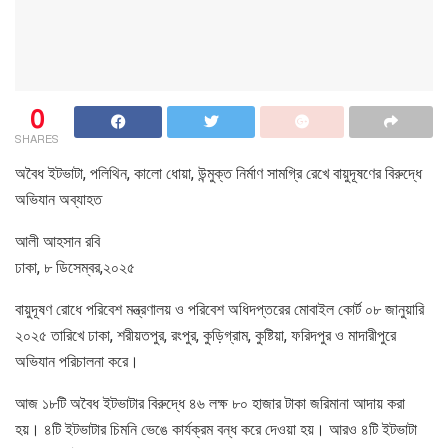
0
SHARES
অবৈধ ইটভাটা, পলিথিন, কালো ধোয়া, উন্মুক্ত নির্মাণ সামগ্রি রেখে বায়ুদূষণের বিরুদ্ধে
অভিযান অব্যাহত
আলী আহসান রবি
ঢাকা, ৮ ডিসেম্বর,২০২৫
বায়ুদূষণ রোধে পরিবেশ মন্ত্রণালয় ও পরিবেশ অধিদপ্তরের মোবাইল কোর্ট ০৮ জানুয়ারি
২০২৫ তারিখে ঢাকা, শরীয়তপুর, রংপুর, কুড়িগ্রাম, কুষ্টিয়া, ফরিদপুর ও মাদারীপুরে
অভিযান পরিচালনা করে।
আজ ১৮টি অবৈধ ইটভাটার বিরুদ্ধে ৪৬ লক্ষ ৮০ হাজার টাকা জরিমানা আদায় করা
হয়। ৪টি ইটভাটার চিমনি ভেঙে কার্যক্রম বন্ধ করে দেওয়া হয়। আরও ৪টি ইটভাটা