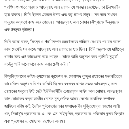
প্রাণিসম্পদখাতে প্রয়াত আব্দুল্লাহ আল নোমান যে অবদান রেখেছেন, তা চিরস্মরণীয়
হয়ে থাকবে। তিনি ছিলেন একজন উদার এবং বড় মাপের মানুষ। সব সময় সাধারণ
মানুষের কল্যাণে কাজ করে গেছেন। আবদুল্লাহ আল নোমান চট্টগ্রামের উন্নয়নের
এক উজ্জ্বল দৃষ্টান্ত।
তিনি আরো বলেন, “মৎস্য ও প্রাণিসম্পদ মন্ত্রণালয়ের দায়িত্ব নেওয়ার পর যত ভালো
কাজ দেখেছি সব কাজে আব্দুল্লাহ আল নোমানের হাত ছিল। তিনি মন্ত্রণালয়ে দায়িত্বে
থাকার সময় এই কাজগুলো করে গেছেন। তাকে আমি অনুসরণ করে প্রতিটি মুহূর্তে
যতটুকু পারি ভালোভাবে কাজ করার চেষ্টা করি।”
বিশ্ববিদ্যালয়ের ভাইস-চ্যান্সেলর প্রফেসর ড. মোহাম্মদ লুৎফুর রহমানের সভাপতিত্বে
আয়োজিত অনুষ্ঠানে বিশেষ অতিথি হিসেবে বক্তব্য রাখেন মরহুম আবদুল্লাহ আল
নোমানের সন্তান ইস্ট ডেল্টা ইউনিভার্সিটির চেয়ারম্যান সাঈদ আল নোমান, আবদুল্লাহ
আল নোমানের কন্যা তাজীন নোমান নুমা,দৈনিক আমার দেশের আবাসিক সম্পাদক
জাহিদুল করিম কচি, দৈনিক পূর্বকোণের নগর সম্পাদক বীর মুক্তিযোদ্ধা নওশের আলী
খান, সিভাসু’র প্রফেসর ড. এ. কে. এম. সাইফুদ্দিন, প্রফেসর ড. পরিতোষ কুমার বিশ্বাস
এবং প্রফেসর ড. মোহাম্মদ রাশেদুল আলম।