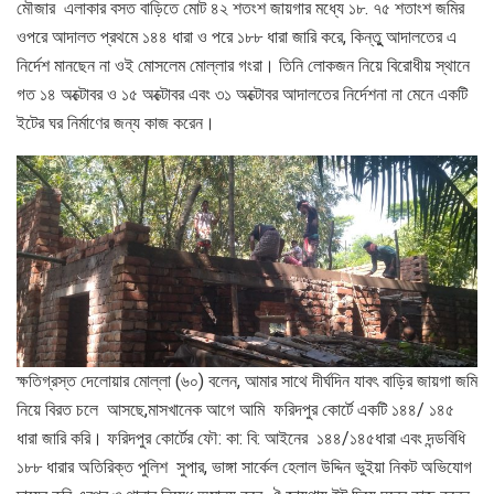
মৌজার এলাকার বসত বাড়িতে মোট ৪২ শতংশ জায়গার মধ্যে ১৮. ৭৫ শতাংশ জমির
ওপরে আদালত প্রথমে ১৪৪ ধারা ও পরে ১৮৮ ধারা জারি করে, কিন্তুু আদালতের এ
নির্দেশ মানছেন না ওই মোসলেম মোল্লার গংরা। তিনি লোকজন নিয়ে বিরোধীয় স্থানে
গত ১৪ অক্টোবর ও ১৫ অক্টোবর এবং ৩১ অক্টোবর আদালতের নির্দেশনা না মেনে একটি
ইটের ঘর নির্মাণের জন্য কাজ করেন।
ক্ষতিগ্রস্ত দেলোয়ার মোল্লা (৬০) বলেন, আমার সাথে দীর্ঘদিন যাবৎ বাড়ির জায়গা জমি
নিয়ে বিরত চলে আসছে,মাসখানেক আগে আমি ফরিদপুর কোর্টে একটি ১৪৪/ ১৪৫
ধারা জারি করি। ফরিদপুর কোর্টের ফৌ: কা: বি: আইনের ১৪৪/১৪৫ধারা এবং দন্ডবিধি
১৮৮ ধারার অতিরিক্ত পুলিশ সুপার, ভাঙ্গা সার্কেল হেলাল উদ্দিন ভুইয়া নিকট অভিযোগ