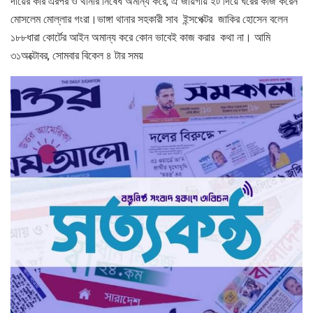
দায়ের করি এরপর ও থানার নিষেধ অমান্য করে, ঐ জায়গায় ইট দিয়ে ঘরের কাজ করেন
মোসলেম মোল্লার গংরা।ভাঙ্গা থানার সহকারী সাব ইন্সপেক্টর জাকির হোসেন বলেন
১৮৮ধারা কোর্টের আইন অমান্য করে কোন ভাবেই কাজ করার কথা না। আমি
৩১অক্টোবর, সোমবার বিকেল ৪ টার সময়