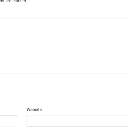
*
elds are marked
Website