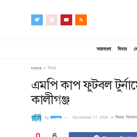
সারাবাংলা
ফিচার
দ
Home
ফিচার
এমপি কাপ ফুটবল টুর্নামে
কালীগঞ্জ
by
প্রকাশক
November 17, 2022
in
ফিচার
,
বিনোদ
0
6