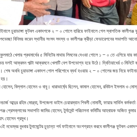
ফাইনালে চুয়াডাঙ্গা ফুটবল একাদশকে ২ – ০ গোলে হারিয়ে ফাইনালে গেল স্বাগতিক কালীগঞ্জ 
ুভেচ্ছা বিনিময় করেন স্থানীয় সংসদ সদস্য ও কালীগঞ্জ ক্রীড়া ফেডারেশনের সভাপতি আনো
্কুলমাঠে খেলায় প্রথমার্ধের ৫ মিনিটের মাথায় লিমনের দেওয়া গোলে ১ – ০ তে এগিয়ে যায় কা
দলই আক্রমন পাল্টা আক্রমনে খেলাটি বেশ উপভোগ্য হয়ে উঠে। দ্বিতিয়াধের্র ৩ মিনিটে কা
 শেষ অবধি চুয়াডাঙ্গা একাদশ গোল পরিশোধে ব্যর্থ হওয়ায় ২ – ০ গোলের জয় নিয়ে ফাইনা
ত হয়।
ল হোসেন, বিল্লাল হোসেন ও বাবু। ধারাভার্ষ্যে ছিলেন, কামাল হোসেন, রবিউল ইসলাম ও মো
্জ আব্দুর রহিম মোল্ল্যা, উপজেলা ভাইস চেয়ারম্যান শিবলী নোমানী, ফায়ার সার্ভিস কর্মকর্তা 
ঞ্জ প্রেসক্লাবের সভাপতি জামির হোসেন, টুর্নামেন্ট পরিচালনা কমিটির আহবায়ক অজিত কুমার ভট্
ওয়াৎ হোসেন প্রমুখ।
২৩ই নভেম্বর বুধবার টুনামেন্টের চুড়ান্ত পর্ব ফাইনালে অংশগ্রহন করবে কালীগঞ্জ ফুটবল একাদশ