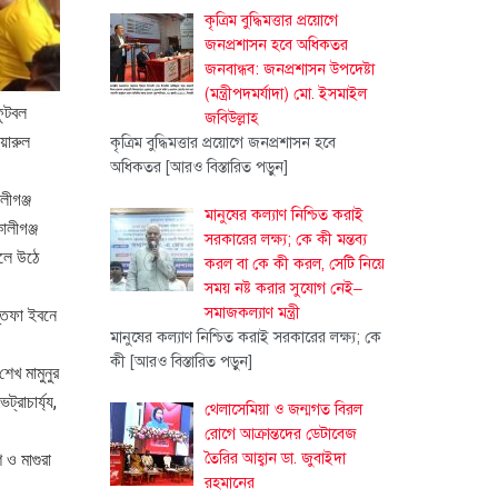
কৃত্রিম বুদ্ধিমত্তার প্রয়োগে
জনপ্রশাসন হবে অধিকতর
জনবান্ধব: জনপ্রশাসন উপদেষ্টা
(মন্ত্রীপদমর্যাদা) মো. ইসমাইল
ফুটবল
জবিউল্লাহ
য়ারুল
কৃত্রিম বুদ্ধিমত্তার প্রয়োগে জনপ্রশাসন হবে
অধিকতর
[আরও বিস্তারিত পড়ুন]
লীগঞ্জ
মানুষের কল্যাণ নিশ্চিত করাই
লীগঞ্জ
সরকারের লক্ষ্য; কে কী মন্তব্য
লে উঠে
করল বা কে কী করল, সেটি নিয়ে
সময় নষ্ট করার সুযোগ নেই–
সমাজকল্যাণ মন্ত্রী
স্তফা ইবনে
মানুষের কল্যাণ নিশ্চিত করাই সরকারের লক্ষ্য; কে
কী
[আরও বিস্তারিত পড়ুন]
শেখ মামুনুর
রাচার্য্য,
থেলাসেমিয়া ও জন্মগত বিরল
রোগে আক্রান্তদের ডেটাবেজ
তৈরির আহ্বান ডা. জুবাইদা
 ও মাগুরা
রহমানের