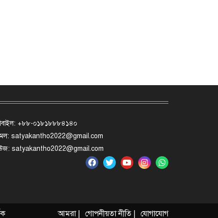
োবাইল: +৮৮-০১৮১৮৮৮৪১৪০
মেল: satyakantho2022@gmail.com
িউজ: satyakantho2022@gmail.com
ৃক
আমরা |
গোপনীয়তা নীতি |
যোগাযোগ