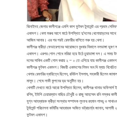
ঝিনাইদহ জেলার কালীগঞ্জে এমপি কাপ ফুটবল টুনামেন্ট এর প্রথম সেমি
একাদশ। খেলা শুরুর আগে মাঠে উপস্থিত দু’দলের খেলোয়াড়দের সাথে শ
আজিম আনার। এর পর পরই রেফারীর বাশিতে শুরু হয় খেলা।
কালীগঞ্জ ক্রীড়া ফেডারেশনের আয়োজনে বুধবার বিকালে নলডাঙ্গা ভূষণ স
একাদশ। এরপর গোল শোধে মরিয়া হয়ে উঠে চুয়াডাঙ্গা দল। এ সময় উভয় 
দলের সাকিব একটি গোল করায় ২ – ০ তে এগিয়ে যায় কালীগঞ্জ একাদশ।
কালীগঞ্জ ফুটবল একাদশ। বিজয়ী একাদশের লিমন অব দি ম্যাচ বিবেচি
খেলার রেফারির দ্বায়িত্বে ছিলেন, রবিউল ইসলাম, সহকারী ছিলেন জামা
মাসুদ। শেষে লাকী কুপনের ড্র অনুষ্টিত হয়।
খেলাটি দেখতে মাঠে আরো উপস্থিত ছিলেন, কালীগঞ্জ থানার অফিসার্স ইনচার
রশিদ, ইউপি চেয়ারম্যান নাছির চৌধুরী ও রাজু আহম্মেদ রনি লস্কর কালীগ
যুগ্ন আহব্বায়ক ক্রীড়া সংস্থার সম্পাদক লুৎফর রহমান লাড্ডু ও সাখা
টুর্নামেন্ট পরিচালনা কমিটির আহবায়ক অজিত ভট্রাচার্য্য জানান, আগামী 
ফুটবল একাদশ।