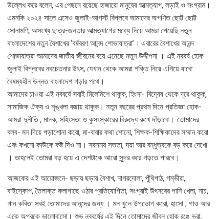
উল্লেখ করে বলেন, এর পেছনে রয়েছে হাজারো মানুষের আত্মত্যাগ, লড়াই ও সংগ্রাম।
এমনকি ২০২৪ সালে এসেও জুলাই-আগস্ট বিপ্লবে আমাদের অগণিত ছোট্ট ছোট্ট
সোনামণি, অসংখ্য ছাত্র-জনতার আত্মত্যাগের মধ্যে দিয়ে আমরা পেয়েছি নতুন
বাংলাদেশের নতুন বৈশাখের ‘বর্ষবরণ আনন্দ শোভাযাত্রা’। এবারের বৈশাখের আনন্দ
শোভাযাত্রা আমাদের জাতীয় জীবনের বয়ে এনেছে নতুন উদ্দীপনা । এই নববর্ষ হোক
জুলাই বিপ্লবের নবচেতনার উৎস, যেখান থেকে আমরা শক্তি নিয়ে এগিয়ে যাবো
বৈষম্যহীন উন্নত বাংলাদেশ গড়ার পথে।
আমাদের চাওয়া এই নববর্ষে সবাই মিলেমিশে থাকুক, হিংসা- বিদ্বেষ থেকে দূরে থাকুক,
সামাজিক ঐক্য ও শৃঙ্খলা বজায় থাকুক। নতুন বছরের প্রথম দিনে প্রতিজ্ঞা হোক-
আমরা দুর্নীতি , মাদক, সহিংসতা ও কুসংস্কারের বিরুদ্ধে রুখে দাঁড়াবো। তোমাদের
বলব- মন দিয়ে পড়াশোনা করো, মা-বাবার কথা শোনো, শিক্ষক-শিক্ষিকাদের সম্মান করো
এবং কখনো কাউকে কষ্ট দিও না। সবসময় সততা, দয়া আর বন্ধুত্বকে বড় করে দেখো
। তাহলেই তোমরা বড় হয়ে এ দেশটাকে আরো সুন্দর করে গড়তে পারবে।
আজকের এই আয়োজনে- ছড়ায় ছড়ায় বৈশাখ, নাগরদোলা, পুঁথিপাঠ, গম্ভীরা,
বাইস্কোপ, তৈলাক্ত কলাগাছে ওঠার প্রতিযোগিতা, সংগ্রাই উৎসবের পানি খেলা, নাচ,
গান কবিতা সবই তোমাদের আনন্দের জন্য । মন খুলে উপভোগ করো, হাসো , গাও আর
একে অপরকে ভালোবাসো। শুভ নববর্ষের এই দিনে তোমাদের জীবন হোক রঙে ভরা,