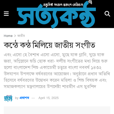
Home
জাতীয়
কন্ঠে কন্ঠ মিলিয়ে জাতীয় সংগীত
এবং এসো হে বৈশাখ এসো এসো, মুছে যাক গ্লানি, ঘুচে যাক
জরা, অগ্নিস্নানে শুচি হোক ধরা- দলীয় সংগীতের মধ্য দিয়ে শুরু
হলো বাংলাদেশ শিশু একাডেমী চত্বরে বাংলা নববর্ষ ১৪৩২
উদযাপন উপলক্ষে বর্ষবরণের আয়োজন। অনুষ্ঠানে প্রধান অতিথি
হিসেবে বর্ষবরণের উদ্বোধন করেন মহিলা ও শিশু বিষয়ক এবং
সমাজকল্যাণ মন্ত্রণালয়ের উপদেষ্টা শারমীন এস মুরশিদ
by
প্রকাশক
April 15, 2025