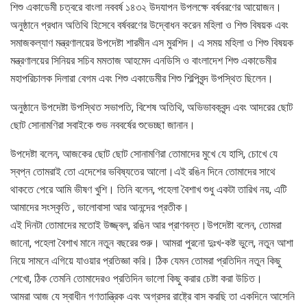
শিশু একাডেমী চত্বরে বাংলা নববর্ষ ১৪৩২ উদযাপন উপলক্ষে বর্ষবরণের আয়োজন।
অনুষ্ঠানে প্রধান অতিথি হিসেবে বর্ষবরণের উদ্বোধন করেন মহিলা ও শিশু বিষয়ক এবং
সমাজকল্যাণ মন্ত্রণালয়ের উপদেষ্টা শারমীন এস মুরশিদ। এ সময় মহিলা ও শিশু বিষয়ক
মন্ত্রণালয়ের সিনিয়র সচিব মমতাজ আহমেদ এনডিসি ও বাংলাদেশ শিশু একাডেমীর
মহাপরিচালক দিলারা বেগম এবং শিশু একাডেমীর শিশু শিল্পিবৃন্দ উপস্থিত ছিলেন।
অনুষ্ঠানে উপদেষ্টা উপস্থিত সভাপতি, বিশেষ অতিথি, অভিভাবকবৃন্দ এবং আদরের ছোট
ছোট সোনামণিরা সবাইকে শুভ নববর্ষের শুভেচ্ছা জানান।
উপদেষ্টা বলেন, আজকের ছোট ছোট সোনামণিরা তোমাদের মুখে যে হাসি, চোখে যে
স্বপ্ন তোমরাই তো এদেশের ভবিষ্যতের আলো।এই রঙিন দিনে তোমাদের সাথে
থাকতে পেরে আমি ভীষণ খুশি। তিনি বলেন, পহেলা বৈশাখ শুধু একটা তারিখ নয়, এটি
আমাদের সংস্কৃতি , ভালোবাসা আর আনন্দের প্রতীক।
এই দিনটা তোমাদের মতোই উজ্জ্বল, রঙিন আর প্রাণবন্ত।উপদেষ্টা বলেন, তোমরা
জানো, পহেলা বৈশাখ মানে নতুন বছরের শুরু। আমরা পুরনো দুঃখ-কষ্ট ভুলে, নতুন আশা
নিয়ে সামনে এগিয়ে যাওয়ার প্রতিজ্ঞা করি। ঠিক যেমন তোমরা প্রতিদিন নতুন কিছু
শেখো, ঠিক তেমনি তোমাদেরও প্রতিদিন ভালো কিছু করার চেষ্টা করা উচিত।
আমরা আজ যে স্বাধীন গণতান্ত্রিক এবং অগ্রসর রাষ্ট্রে বাস করছি তা একদিনে আসেনি