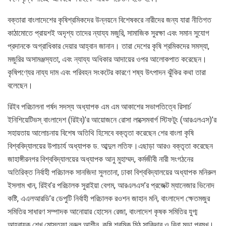
বক্তারা বাংলাদেশের কৃষিশ্রমিকদের উন্নয়নে বিশেষকরে নারীদের জন্য যারা নীতিগত
কাঠামোতে প্রায়শই অদৃশ্য তাদের ন্যায্য মজুরি, সামাজিক সুরক্ষা এবং সমান সুযোগ
প্রদানকে অগ্রাধিকার দেয়ার আহ্বান জানান। তারা দেশের কৃষি শ্রমিকদের সমস্যা,
মজুরির অসামঞ্জস্যতা, এবং ন্যায্য অধিকার আদায়ের ওপর আলোকপাত করেছেন।
কৃষিপণ্যের নায্য দাম এবং পরিবহন সংকটের কারণে শষ্য উৎপাদন ঝুঁকির কথা তারা
বলেছেন।
রিইব পরিচালনা পর্ষদ সদস্য অধ্যাপক এম এম আকাশের সভাপতিত্বে রিসার্চ
ইনিশিয়েটিভস্ বাংলাদেশ (রিইব)’র আয়োজনে রোসা লাক্সেমবার্গ স্টিফটুং (আরএলএস)’র
সহায়তায় আলোচনায় বিশেষ অতিথি হিসেবে বক্তৃতা করেছেন শের বাংলা কৃষি
বিশ্ববিদ্যালয়ের উপাচার্য অধ্যাপক ড. আব্দুল লতিফ।এছাড়া আরও বক্তৃতা করেছেন
জাহাঙ্গীরনগর বিশ্ববিদ্যালয়ের অধ্যাপক আনু মুহাম্মদ, কর্মজীবী নারী সংগঠনের
অতিরিক্ত নির্বাহী পরিচালক সানজিদা সুলতানা, ঢাকা বিশ্ববিদ্যালয়ের অধ্যাপক মনিরুল
ইসলাম খান, রিইব’র পরিচালক সুরাইয়া বেগম, আরএলএস’র প্রজেক্ট ম্যানেজার ভিনোদ
কষ্টি, এএলআরডি’র ডেপুটি নির্বাহী পরিচালক রওশন জাহান মনি, বাংলাদেশ ক্ষেতমজুর
সমিতির সাধারণ সম্পাদক আনোয়ার হোসেন রেজা, বাংলাদেশ কৃষক সমিতির যুগ্ম
আহ্বায়ক শেখ মোস্তফা নুরুল আশীন, কৃষি শ্রমিক মিঠু সাকিদার ও রিনা মুন্ডা প্রমুখ।