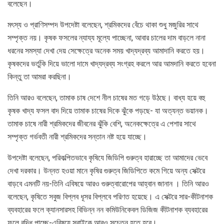
বলেছেন।
মৎস্য ও প্রাণিসম্পদ উপদেষ্টা বলেছেন, শ্রমিকদের বেঁচে থাকা শুধু মজুরির সাথে
সম্পৃক্ত নয়। কৃষক ফসলের ন্যায্য মূল্যে পাচ্ছেনা, আবার চালের দাম বাড়লে নানা
ধরনের সমস্যা দেখা দেয় সেক্ষেত্রে অনেক সময় খাদ্যদ্রব্য আমাদানি করতে হয়।
কৃষকদের ভর্তুকি দিয়ে ভালো দামে খাদ্যদ্রব্য সংগ্রহ করলে আর আমদানি করতে হবেনা
কিন্তু তা আমরা করছিনা।
তিনি আরও বলেছেন, তামাক চাষ দেশে নীল চাষের মত গড়ে উঠছে। বাধ্য হয়ে বহু
কৃষক খাদ্য ফসল বাদ দিয়ে তামাক চাষের দিকে ঝুঁকে পড়ছে- যা অত্যন্ত ভয়ানক।
তামাক চাষে নারী শ্রমিকদের জীবনের ঝুঁকি বেশি, অনেকক্ষেত্রে এ পেশার সাথে
সম্পৃক্ত গর্ভবতী নারী শ্রমিকদের সন্তান নষ্ট হয়ে যাচ্ছে।
উপদেষ্টা বলেছেন, পরিকল্পিতভাবে কৃষিযে জিডিপি গুরুত্ব হারাচ্ছে তা আমাদের ভেবে
দেখা দরকার। উন্নত হওয়া মানে কৃষির গুরুত্ব জিডিপিতে কমে গিয়ে অন্য সেক্টরে
বাড়বে এমনটি নয়-তিনি এবিষয়ে আরও গুরুত্বারোপের আহ্বান জানান । তিনি আরও
বলেছেন, কৃষিতে সবুজ বিপ্লব ধূসর বিপ্লবে পরিণত হয়েছে। এ সেক্টরে সার-কীটনাশক
ব্যবহারের ফলে ক্যানসারসহ বিভিন্ন নন কমিউনিকেবল ডিজিজ কীটনাশক ব্যবহারের
ফলে বৃদ্ধি পাচ্ছে-এবিষয়ে সবাইকে আরও সচেতন হতে হবে।