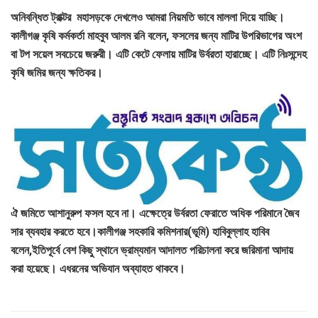
অনিবন্ধিত ট্রাক্টর মহাসড়কে দেখলেও আমরা নিয়মতি ভাবে মাললা দিয়ে যাচ্ছি।
কালীগঞ্জ কৃষি কর্মকর্তা মাহবুব আলম রনি বলেন, ফসলের জন্য মাটির উপরিভাগের অংশ
বা টপ সয়েল সবচেয়ে জরুরী। এটি কেটে ফেলায় মাটির উর্বরতা হারাচ্ছে। এটি নিঃসন্দেহ
কৃষি জমির জন্য ক্ষতিকর।
ঐ জমিতে আশানুরুপ ফসল হবে না। এক্ষেত্রে উর্বরতা ফেরাতে অধিক পরিমানে জৈব
সার ব্যবহার করতে হবে।কালীগঞ্জ সহকারি কমিশনার(ভূমি) হাবিবুল্লাহ হাবিব
বলেন,ইতিপূর্বে বেশ কিছু স্থানে ভ্রাম্যমান আদালত পরিচালনা করে জরিমানা আদায়
করা হয়েছে। এধরনের অভিযান অব্যাহত থাকবে।