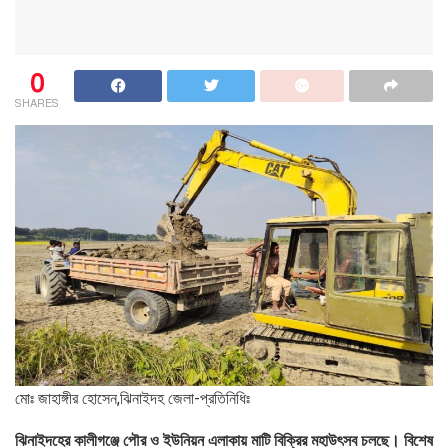
0
SHARES
মোঃ জাহাঙ্গীর হোসেন,ঝিনাইদহ জেলা-প্রতিনিধিঃ
ঝিনাইদহের কালীগঞ্জে পৌর ও ইউনিয়ন এলাকায় মাটি বিক্রির মহাউৎসব চলছে। বিশেষ