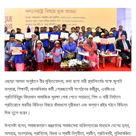
এছাড়া আড্ডা অনুষ্ঠানে বীর মুক্তিযোদ্ধা, কথা বলো নারী প্ল্যাটফর্মের পক্ষে জুলাই
কন্যারা, শিক্ষার্থী, মানবাধিকার কর্মী ,স্বেচ্ছাসেবী সংগঠনের কর্মীবৃন্দ, এনজিওর
প্রতিনিধিবৃন্দ বিদ্যমান সামাজিক সুরক্ষা সেবা পেতে সহায়তা, শিশু ও নারী নির্যাতন
প্রতিরোধে করনীয় বিভিন্ন বিষয়ে বাঁধাগুলো দূরীকরণ এবং কল্যাণ রাষ্ট্র গঠনে বিভিন্ন
দিক তুলে ধরেন।
উপদেষ্টা বলেন, সমাজকল্যাণ মন্ত্রণালয় সমাজসেবা অধিদপ্তরের মাধ্যমে দেশের দুস্থ,
অসহায়, অনগ্রসর, প্রান্তিক, বিধবা ও স্বামী নিগৃহীতা, প্রবীণ, প্রতিবন্ধী, সুবিধাবঞ্চিত