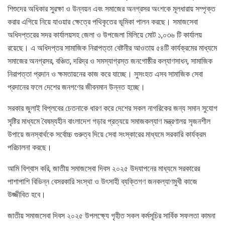
শিশুদের অধিকার সুরক্ষা ও উন্নয়ন এবং সমাজের অনগ্রসর অংশকে মূলধারায় ‍সম্পৃক্ত
করার এগিয়ে নিয়ে যাওয়ার ক্ষেত্রে পথিকৃতের ভূমিকা পালন করছে। সমাজসেবা
অধিদপ্তরের সদর কার্যালয়সহ জেলা ও উপজেলা মিলিয়ে মোট ১,০৩৬ টি কার্যালয়
রয়েছে। এ অধিদপ্তর সামাজিক নিরাপত্তা বেষ্টনীর আওতায় ৫৪টি কার্যক্রমের মাধ্যমে
সমাজের অনগ্রসর, বঞ্চিত, দরিদ্র ও সমস্যাগ্রস্ত জনগোষ্ঠীর কল্যাণসাধন, সামাজিক
নিরাপত্তা প্রদান ও ক্ষমতায়নের কাজ করে যাচ্ছে। সুসংহত এসব সামাজিক সেবা
প্রদানের ফলে দেশের জনগণের জীবনমান উন্নত হচ্ছে।
সরকার জুলাই বিপ্লবের চেতনাকে ধারণ করে দেশের সকল নাগরিকের জন্য সমান সুযোগ
সৃষ্টির মাধ্যমে বৈষম্যহীন বাংলাদেশ গড়ার প্রত্যয়ে সমাজকল্যাণ মন্ত্রণালয় সৃজনশীল
উপায়ে জনস্বার্থকে সর্বোচ্চ গুরুত্ব দিয়ে সেবা সংস্কারের মাধ্যমে সরকারি কার্যক্রম
পরিচালনা করছে।
আমি বিশ্বাস করি, জাতীয় সমাজসেবা দিবস ২০২৫ উদযাপনের মাধ্যমে সরকারের
পাশাপাশি বিভিন্ন বেসরকারি সংস্থা ও উৎসাহী ব্যক্তিগণ জনকল্যাণমুখী কাজে
উজ্জীবিত হবে।
জাতীয় সমাজসেবা দিবস ২০২৫ উপলক্ষ্যে গৃহীত সকল কর্মসূচির সার্বিক সফলতা কামনা