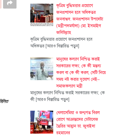
কৃত্রিম বুদ্ধিমত্তার প্রয়োগে
জনপ্রশাসন হবে অধিকতর
জনবান্ধব: জনপ্রশাসন উপদেষ্টা
(মন্ত্রীপদমর্যাদা) মো. ইসমাইল
জবিউল্লাহ
কৃত্রিম বুদ্ধিমত্তার প্রয়োগে জনপ্রশাসন হবে
অধিকতর
[আরও বিস্তারিত পড়ুন]
মানুষের কল্যাণ নিশ্চিত করাই
সরকারের লক্ষ্য; কে কী মন্তব্য
করল বা কে কী করল, সেটি নিয়ে
সময় নষ্ট করার সুযোগ নেই–
সমাজকল্যাণ মন্ত্রী
মানুষের কল্যাণ নিশ্চিত করাই সরকারের লক্ষ্য; কে
কী
[আরও বিস্তারিত পড়ুন]
মিলিত
থেলাসেমিয়া ও জন্মগত বিরল
রোগে আক্রান্তদের ডেটাবেজ
তৈরির আহ্বান ডা. জুবাইদা
রহমানের