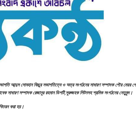
ভাপতি আব্দুস সোবহান বিচ্চুর সভাপতিত্বে ও অত্র সংগঠনের সাধারণ সম্পাদক পৌর মেয়র গ
াবেক সাধারণ সম্পাদক রেজানুর রহমান ডিপটি,সুরুজহক লিটনসহ শ্রমিক সংগঠনের নেতৃবৃন্দ।
 বিতরন করা হয়।