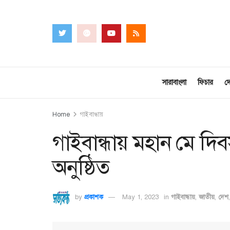
সারাবাংলা
ফিচার
দ
Home
গাইবান্ধায়
গাইবান্ধায় মহান মে দি
অনুষ্ঠিত
by
প্রকাশক
May 1, 2023
in
গাইবান্ধায়
,
জাতীয়
,
দেশ