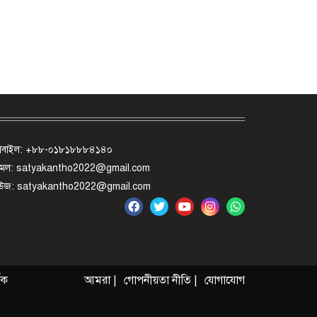
োবাইল: +৮৮-০১৮১৮৮৮৪১৪০
মেল: satyakantho2022@gmail.com
িউজ: satyakantho2022@gmail.com
ৃক
আমরা |
গোপনীয়তা নীতি |
যোগাযোগ