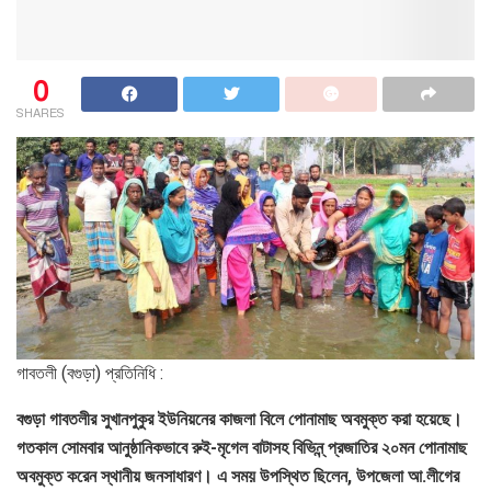
0
SHARES
গাবতলী (বগুড়া) প্রতিনিধি :
বগুড়া গাবতলীর সুখানপুকুর ইউনিয়নের কাজলা বিলে পোনামাছ অবমুক্ত করা হয়েছে।
গতকাল সোমবার আনুষ্ঠানিকভাবে রুই-মৃগেল বাটাসহ বিভিন্ন্ প্রজাতির ২০মন পোনামাছ
অবমুক্ত করেন স্থানীয় জনসাধারণ। এ সময় উপস্থিত ছিলেন, উপজেলা আ.লীগের