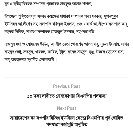
যুব ও ক্রীড়াবিষয়ক সম্পাদক প্রভাষক মাহফুজ জামান শাপলা,
উপজেলা মুক্তিযোদ্ধা সংসদ কমান্ডের সাধারণ সম্পাদক পবন সরকার, সুখানপুকুর
ইউনিয়ন আ.লীগের সহ-সভাপতি রফিকুল ইসলাম, ৫নং ওয়ার্ড আ.লীগের সভাপতি আবু
বক্কর সিদ্দিক, সাধারণ সম্পাদক তারাজুল ইসলাম, সহ-সভাপতি
নাজমুল হুদা ও মোসলেম উদ্দিন, আ.লীগ নেতা খোরশেদ আলম বাবু, নুরুল ইসলাম, সাগর
মাহমুদ ভেটু, নজমুল, খায়রুল, আরিফ, টুটুল, রুবেল মাহমুদ, মুঞ্জু, উজ্জল হোসেন রানা,
আবু রায়হানসহ স্থানীয় এলাকাবাসী।
Previous Post
১০ দফা দাবীতে নেত্রকোণায় বিএনপির পদযাত্রা
Next Post
সারাদেশের নয় নওগাঁর বিভিন্ন ইউনিয়ন কেন্দ্রে বিএনপি’র পূর্ব ঘোষিত
পদযাত্রা কর্মসূচি অনুষ্ঠিত