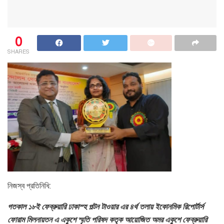
0
SHARES
নিজস্ব প্রতিনিধি:
গতকাল ১৮ই ফেব্রুয়ারি ঢাকাস্হ পল্টন টাওয়ার এর ৪র্থ তলায় ইকোনমিক রিপোর্টার্স
ফোরাম মিলনায়তন এ একুশে স্মৃতি পরিষদ কতৃক আয়োজিত অমর একুশে ফেব্রুয়ারি