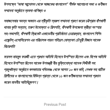
উপলক্ষ্যে “ভাষা আন্দোলন থেকে আজকের বাংলাদেশ” শীর্ষক আলোচনা সভা ও গুণীজন
সম্মাননা অনুষ্ঠানে ব্যবসা-বাণিজ্য ও
সমাজসেবায় অনন্য অবদান এর স্বীকৃতি স্বরুপ সম্মাননা গ্রহণ করেন চট্টগ্রাম বাঁশখালী
থানার কৃতি সন্তান, তরুণ উদোক্তা ও শিল্পপতি, বাঁশখালী উপজেলা ক্রীড়া সংস্হার
সহ-সভাপতি, বাঁশখালী ক্রিকেট একাডেমীর প্রতিষ্ঠাতা চেয়ারম্যান, বাংলাদেশ শিপিং
এজেন্টস্ এসোসিয়েশন এর পরিচালক লায়ন শহিদুল মোস্তফা চৌধুরী মিজান সাবেক
বিচারপতি
ফয়সল মাহমুদ ফয়জী এতে প্রধান অতিথি হিসেবে উপস্হিত ছিলেন এবং বিশেষ অতিথি
হিসেবে উপস্হিত ছিলেন সাবেক উপমন্ত্রী বীর মুক্তিযোদ্ধা সাদেক সিদ্দীকী সহ
প্রমুখউক্ত অনুষ্ঠানে কলকাতার পশ্চিমবঙ থেকে আগত ১০ জন কবি, লেখক সহ বাচীক
শিল্পীদের ও বাংলাদেশের বিভিন্ন প্রান্ত থেকে ১১ জন গুণীজনদের সম্মাননা প্রদান
করেন মাননীয় অতিথিবৃন্দগণ।
Previous Post