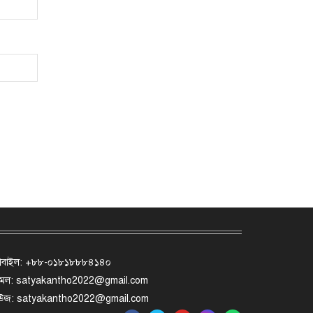
োবাইল: +৮৮-০১৮১৮৮৮৪১৪০
মেল: satyakantho2022@gmail.com
িউজ: satyakantho2022@gmail.com