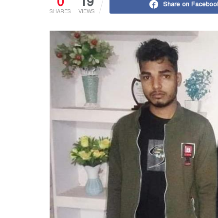
0
19
Share on Faceboo
SHARES
VIEWS