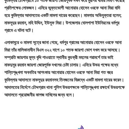
কুমিল্লার চৌদ্দগ্রামে ১০ শতক জায়গা জোরপূর্বক দখল করে মুরগির খামার নির্মাণ করেছে
প্রতিপক্ষের লোকজন। এনিয়ে ভুক্তভোগী আনোয়ার হোসেন ওরফে আনা মিয়া বাদি
হয়ে কুমিল্লার আদালতের একটি মামলা দায়ের করেছেন। মামলায় অভিযুক্তরা হলেন;
মাকসুদুর রহমান, মহি উদ্দিন, ইউসুফ মিয়া। উপজেলার ঘোলপাশা ইউনিয়নের ধর্মপুর
গ্রামে এ ঘটনা ঘটে।
এলাকাঘুরে ও মামলা সূত্রে জানা গেছে, ধর্মপুর গ্রামের আনোয়ার হোসেন ওরফে আনা
মিয়া তাঁর মালিকানাধীন বিএস ৩২২ দাগে ১০ শতক জায়গা ভোগ দখল করে আসছে।
সম্প্রতি জায়গার মূল্য বৃদ্দি পাওয়াতে স্থানীয় কুচক্রী মহলের পরামর্শে তার ভাই
মাকদুসুর রহমান জায়গা জোরপূর্বক দখলের চেষ্টা চালায়। এনিয়ে উভয় পক্ষের মধ্যে
শান্তিশৃঙ্খলা অবনতির আশংকায় আনোয়ার হোসেন ওরফে আনা মিয়া গত বছর
কুমিল্লার আদালতে মাকসুদুর রহমানসহ তিনজনের বিরুদ্ধে একটি মামলা দায়ের করেন।
আদালতের নির্দেশে চৌদ্দগ্রাম থানা পুলিশ উভয়পক্ষকে শান্তিশৃঙ্খলা রক্ষার্থে উভয়পক্ষে
আদালতে প্রয়োজনীয় কাগজ দাখিলের জন্য বলে।