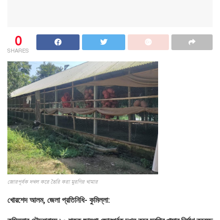
0
SHARES
জোরপূর্বক দখল করে তৈরি করা মুরগির খামার
খোরশেদ আলম, জেলা প্রতিনিধি- কুমিল্লা: