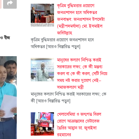
কৃত্রিম বুদ্ধিমত্তার প্রয়োগে
জনপ্রশাসন হবে অধিকতর
জনবান্ধব: জনপ্রশাসন উপদেষ্টা
(মন্ত্রীপদমর্যাদা) মো. ইসমাইল
জবিউল্লাহ
র ও বীজ
কৃত্রিম বুদ্ধিমত্তার প্রয়োগে জনপ্রশাসন হবে
অধিকতর
[আরও বিস্তারিত পড়ুন]
মানুষের কল্যাণ নিশ্চিত করাই
সরকারের লক্ষ্য; কে কী মন্তব্য
করল বা কে কী করল, সেটি নিয়ে
সময় নষ্ট করার সুযোগ নেই–
সমাজকল্যাণ মন্ত্রী
মানুষের কল্যাণ নিশ্চিত করাই সরকারের লক্ষ্য; কে
কী
[আরও বিস্তারিত পড়ুন]
থেলাসেমিয়া ও জন্মগত বিরল
রোগে আক্রান্তদের ডেটাবেজ
তৈরির আহ্বান ডা. জুবাইদা
রহমানের