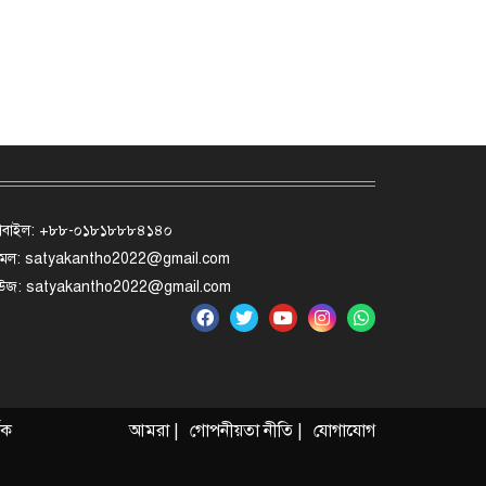
োবাইল: +৮৮-০১৮১৮৮৮৪১৪০
মেল: satyakantho2022@gmail.com
িউজ: satyakantho2022@gmail.com
ৃক
আমরা |
গোপনীয়তা নীতি |
যোগাযোগ