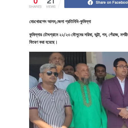
0
21
Share on Faceboo
SHARES
VIEWS
মোঃখোরশেদ আলম,জেলা প্রতিনিধি-কুমিল্লা
কুমিল্লার চৌদ্দগ্রামে ২২/২৩ মৌসুমের সরিষা, ভুট্টা, গম, পেঁয়াজ, মশর
বিতরণ করা হয়েছে।