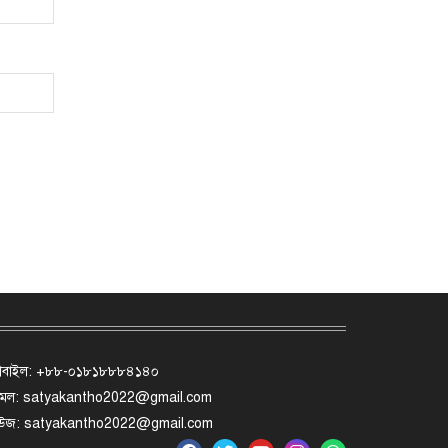
োবাইল: +৮৮-০১৮১৮৮৮৪১৪০
মেল: satyakantho2022@gmail.com
িউজ: satyakantho2022@gmail.com