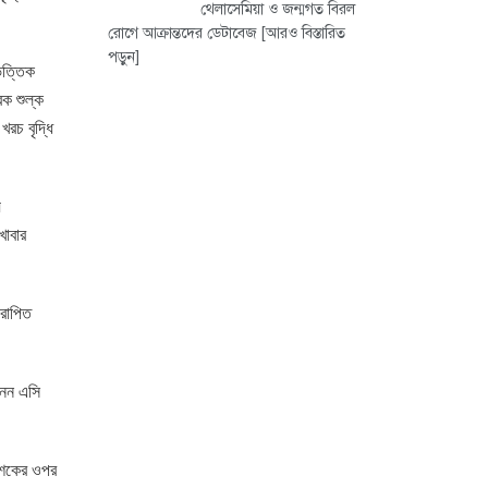
থেলাসেমিয়া ও জন্মগত বিরল
রোগে আক্রান্তদের ডেটাবেজ
[আরও বিস্তারিত
পড়ুন]
িত্তিক
রক শুল্ক
রচ বৃদ্ধি
য়
খাবার
আরোপিত
 নন এসি
নাশকের ওপর