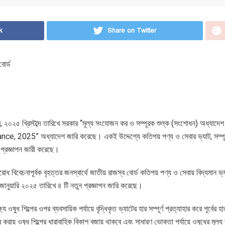
k
Share on Twitter
োর্ড
ি, ২০২৫ খ্রিস্টাব্দ তারিখে সরকার “মূল্য সংযোজন কর ও সম্পূরক শুল্ক (সংশোধন) অধ্যাদ
025” অধ্যাদেশ জারি করেছে। একই উদ্দেশ্যে কতিপয় পণ্য ও সেবার ভ্যাট, সম্পূর
 প্রজ্ঞাপন জারী করেছে।
 বিবেচনাপূর্বক বৃহত্তর জনস্বার্থে জাতীয় রাজস্ব বোর্ড কতিপয় পণ্য ও সেবায় বিদ্যমান ভ্য
জানুয়ারি ২০২৫ তারিখে ৪ টি নতুন প্রজ্ঞাপন জারি করেছে।
ধ শিল্পের ওপর ব্যবসায়িক পর্যায়ে বৃদ্ধিকৃত ভ্যাটের হার সম্পূর্ণ প্রত্যাহার করে পূর্বের 
য় ওষুধ শিল্পের ধারাবাহিক বিকাশ বজায় থাকবে এবং সাধারণ ভোক্তা পর্যায়ে ওষুধের মূল্য বৃ