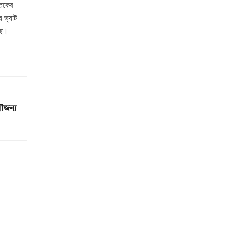
্তকের
ে ভ্যাট
ছে।
সৌজন্য