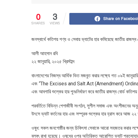
0
3
Share on Faceboo
SHARES
VIEWS
জনস্বার্থে কতিপয় পণ্য ও সেবায় ভ্যাটের হার কমিয়েছে জাতীয় রাজস্ব ব
আলী আহসান রবি
২২ জানুয়ারি, ২০২৫ খ্রিস্টাব্দ
বাংলাদেশের নিজস্ব আর্থিক ভিত মজবুত করার লক্ষ্যে গত ০৯ই জানুয়ার
এবং “The Excises and Salt Act (Amendment) Ordinance, 2
এবং আবগারি শুল্কের হার পুনঃনির্ধারণ করে জাতীয় রাজস্ব বোর্ড কতিপয়
পরবর্তিতে বিভিন্ন পেশাজীবী সংগঠন, সুশীল সমাজ এবং অংশীজনের অনুরোধ
উৎসে ভ্যাট কর্তনের হার এবং সম্পূরক শুল্কের হার হ্রাস করে আজ ২২ 
ওষুধ: সকল জনগোষ্ঠীর জন্য চিকিৎসা সেবাকে আরো সহজতর করার লক্ষ্যে ওষু
বলবৎ রাখা হয়েছে। ওষুধের ওপর অতিরিক্ত আরোপিত ভ্যাট প্রত্যাহার করা