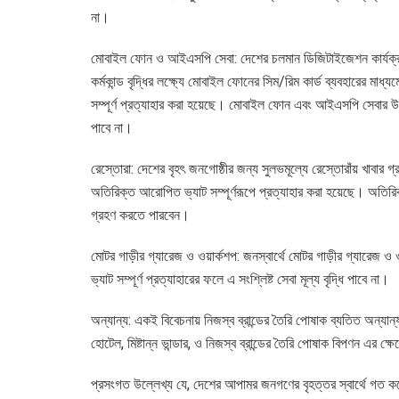
না।
মোবাইল ফোন ও আইএসপি সেবা: দেশের চলমান ডিজিটাইজেশন কার্যক্রম 
কর্মকান্ড বৃদ্ধির লক্ষ্যে মোবাইল ফোনের সিম/রিম কার্ড ব্যবহারের ম
সম্পূর্ণ প্রত্যাহার করা হয়েছে। মোবাইল ফোন এবং আইএসপি সেবার উপর 
পাবে না।
রেস্তোরা: দেশের বৃহৎ জনগোষ্ঠীর জন্য সুলভমূল্যে রেস্তোরাঁয় খাবার গ্
অতিরিক্ত আরোপিত ভ্যাট সম্পূর্ণরূপে প্রত্যাহার করা হয়েছে। অতিরিক্ত
গ্রহণ করতে পারবেন।
মোটর গাড়ীর গ্যারেজ ও ওয়ার্কশপ: জনস্বার্থে মোটর গাড়ীর গ্যারেজ ও ওয়
ভ্যাট সম্পূর্ণ প্রত্যাহারের ফলে এ সংশ্লিষ্ট সেবা মূল্য বৃদ্ধি পাবে না।
অন্যান্য: একই বিবেচনায় নিজস্ব ব্রান্ডের তৈরি পোষাক ব্যতিত অন্য
হোটেল, মিষ্টান্ন ভান্ডার, ও নিজস্ব ব্রান্ডের তৈরি পোষাক বিপণন এর ক
প্রসংগত উল্লেখ্য যে, দেশের আপামর জনগণের বৃহত্তর স্বার্থে গত ক