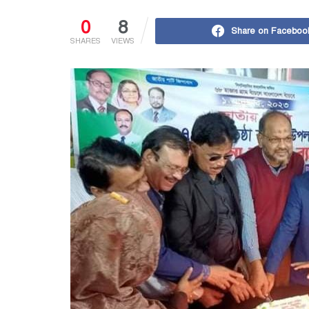
0
8
Share on Faceboo
SHARES
VIEWS