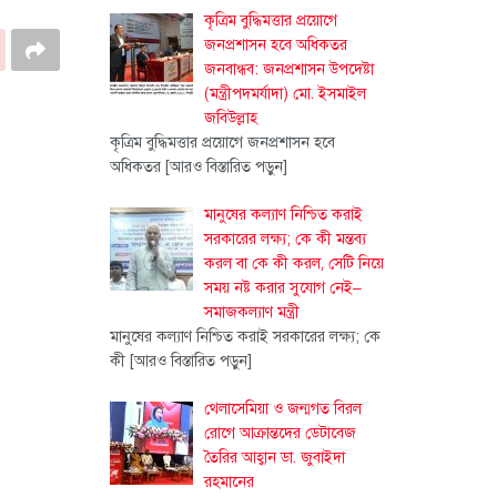
কৃত্রিম বুদ্ধিমত্তার প্রয়োগে
জনপ্রশাসন হবে অধিকতর
জনবান্ধব: জনপ্রশাসন উপদেষ্টা
(মন্ত্রীপদমর্যাদা) মো. ইসমাইল
জবিউল্লাহ
কৃত্রিম বুদ্ধিমত্তার প্রয়োগে জনপ্রশাসন হবে
অধিকতর
[আরও বিস্তারিত পড়ুন]
মানুষের কল্যাণ নিশ্চিত করাই
সরকারের লক্ষ্য; কে কী মন্তব্য
করল বা কে কী করল, সেটি নিয়ে
সময় নষ্ট করার সুযোগ নেই–
সমাজকল্যাণ মন্ত্রী
মানুষের কল্যাণ নিশ্চিত করাই সরকারের লক্ষ্য; কে
কী
[আরও বিস্তারিত পড়ুন]
থেলাসেমিয়া ও জন্মগত বিরল
রোগে আক্রান্তদের ডেটাবেজ
তৈরির আহ্বান ডা. জুবাইদা
রহমানের