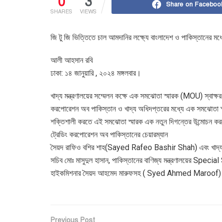
0
3
Share on Faceboo
SHARES
VIEWS
জি টু জি ভিত্তিতে চাল আমদানির লক্ষ্যে বাংলাদেশ ও পাকিস্তানের ম
আলী আহসান রবি
ঢাকা: ১৪ জানুয়ারি , ২০২৪ মঙ্গলবার।
খাদ্য মন্ত্রণালয়ের সম্মেলন কক্ষে এক সমঝোতা স্মারক (MOU) স্বাক্ষ
করপোরেশন অব পাকিস্তান ও খাদ্য অধিদপ্তরের মধ্যে এক সমঝোতা স্মা
শক্তিশালী করতে এই সমঝোতা স্মারক এক নতুন দিগন্তের উন্মোচন কর
ট্রেডিং করপোরেশন অব পাকিস্তানের চেয়ারম্যান
সৈয়দ রাফিও বশির শাহ(Sayed Rafeo Bashir Shah) এবং খাদ্য অধ
সচিব মোঃ মাসুদুল হাসান, পাকিস্তানের বাণিজ্য মন্ত্রণালয়ের
হাইকমিশনার সৈয়দ আহমেদ মারুফসহ ( Syed Ahmed Maroof) উভয় পক
Previous Post