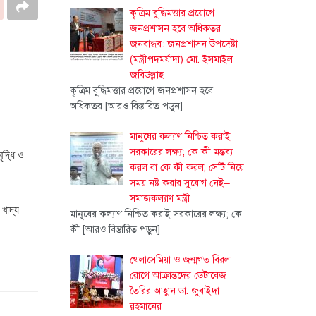
কৃত্রিম বুদ্ধিমত্তার প্রয়োগে
জনপ্রশাসন হবে অধিকতর
জনবান্ধব: জনপ্রশাসন উপদেষ্টা
(মন্ত্রীপদমর্যাদা) মো. ইসমাইল
জবিউল্লাহ
কৃত্রিম বুদ্ধিমত্তার প্রয়োগে জনপ্রশাসন হবে
অধিকতর
[আরও বিস্তারিত পড়ুন]
মানুষের কল্যাণ নিশ্চিত করাই
সরকারের লক্ষ্য; কে কী মন্তব্য
ৃদ্ধি ও
করল বা কে কী করল, সেটি নিয়ে
সময় নষ্ট করার সুযোগ নেই–
সমাজকল্যাণ মন্ত্রী
খাদ্য
মানুষের কল্যাণ নিশ্চিত করাই সরকারের লক্ষ্য; কে
কী
[আরও বিস্তারিত পড়ুন]
থেলাসেমিয়া ও জন্মগত বিরল
রোগে আক্রান্তদের ডেটাবেজ
তৈরির আহ্বান ডা. জুবাইদা
রহমানের