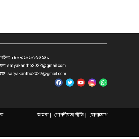
োবাইল: +৮৮-০১৮১৮৮৮৪১৪০
মেল: satyakantho2022@gmail.com
িউজ: satyakantho2022@gmail.com
ৃক
আমরা |
গোপনীয়তা নীতি |
যোগাযোগ