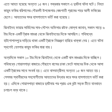
এতে আহত হয়েছে অন্তত ১৫ জন। শুক্রবার সকালে এ দুর্ঘটনা ঘটনা ঘটে। নিহত
কায়ুম ফকির বরিশালের গৌরনদী উপজেলার বেজগাতী গ্রামের শহর আলী ফকিরের
ছেলে। আহতদের সদর হাসপাতালে ভর্তি করা হয়েছে।
ঝিনাইদহ ফায়ার সার্ভিসের সাব-স্টেশন অফিসার রউফ মোল্লা জানান, সকাল সাড়ে ৬
টার দিকে একটি ট্রাক মাগুরা থেকে ঝিনাইদহের দিকে আসছিল। পথিমধ্যে
হাটগোপালপুরে দাড়িয়ে থাকা একটি ট্রাকে নিয়ন্ত্রণ হারিয়ে ধাক্কা দেয়। এতে ঘটনা
স্থলেই হেলপার কায়ুম ফকির মারা যায়।
অন্যদিকে সকাল ১০ টার দিকে ঝিনাইদহ থেকে একটি বাস মাগুরার দিকে যাচ্ছিল।
পথিমধ্যে গোয়ালপাড়া বাজারে পৌছালে বাসের চাকা ফেটে সামনের দিক থেকে আসা
একটি ট্রাকের সাথে সংঘর্ষ হয়। এতে বাসযাত্রীসহ অন্তত ১৫ জন আহত হয়।
সেসময় স্থানীয়দের সহযোগীতায় আহতদের উদ্ধার করে সদর হাসপাতালে ভর্তি করা
হয়। এদিকে গোয়ালপাড়া বাজারে দুর্ঘটনায় পর প্রায় এক ঘন্টা সড়ক টিতে যানবাহন
চলাচল বন্ধ থাকে।