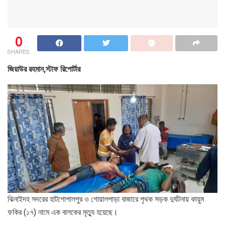
0
SHARES
জিয়াউর রহমান,স্টাফ রিপোর্টার
ঝিনাইদহ সদরের হাটগোপালপুর ও গোয়ালপাড়া বাজারে পৃথক সড়ক দুর্ঘটনায় কায়ুম
ফকির (১৭) নামে এক বালকের মৃত্যু হয়েছে।