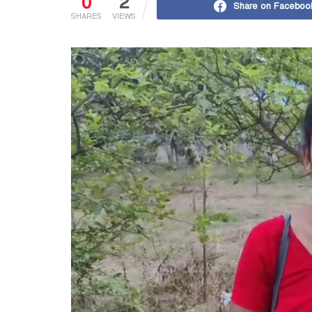
0
2
Share on Faceboo
SHARES
VIEWS