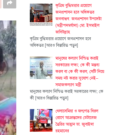
কৃত্রিম বুদ্ধিমত্তার প্রয়োগে
জনপ্রশাসন হবে অধিকতর
জনবান্ধব: জনপ্রশাসন উপদেষ্টা
(মন্ত্রীপদমর্যাদা) মো. ইসমাইল
জবিউল্লাহ
কৃত্রিম বুদ্ধিমত্তার প্রয়োগে জনপ্রশাসন হবে
অধিকতর
[আরও বিস্তারিত পড়ুন]
মানুষের কল্যাণ নিশ্চিত করাই
সরকারের লক্ষ্য; কে কী মন্তব্য
করল বা কে কী করল, সেটি নিয়ে
সময় নষ্ট করার সুযোগ নেই–
সমাজকল্যাণ মন্ত্রী
মানুষের কল্যাণ নিশ্চিত করাই সরকারের লক্ষ্য; কে
কী
[আরও বিস্তারিত পড়ুন]
থেলাসেমিয়া ও জন্মগত বিরল
রোগে আক্রান্তদের ডেটাবেজ
তৈরির আহ্বান ডা. জুবাইদা
রহমানের