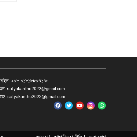
োবাইল: +৮৮-০১৮১৮৮৮৪১৪০
মেল: satyakantho2022@gmail.com
িউজ: satyakantho2022@gmail.com