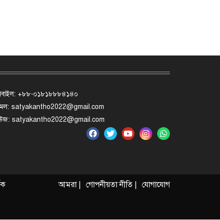
োবাইল: +৮৮-০১৮১৮৮৮৪১৪০
মেল: satyakantho2022@gmail.com
িউজ: satyakantho2022@gmail.com
ৃক
আমরা |
গোপনীয়তা নীতি |
যোগাযোগ