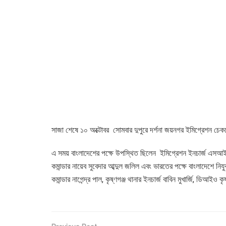
সাজা শেষে ১০ অক্টোবর সোমবার দুপুরে দর্শনা জয়নগর ইমিগ্রেশন চেকপ
এ সময় বাংলাদেশের পক্ষে উপস্থিত ছিলেন ইমিগ্রেশন ইনচার্জ এসআই আ
কমান্ডার নায়েব সুবেদার আব্দুল জলিল এবং ভারতের পক্ষে বাংলাদেশে নিযু
কমান্ডার নাগেন্দ্র পাল, কৃষ্ণগঞ্জ থানার ইনচার্জ বাবিন মুখার্জি, ডিআই