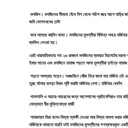
মসজিদ। মসজিদের সীমানা ঘেঁষে বিশ থেকে পচিশ বছর আগে বাড়ির জমি ক
জমি ভোগদখলের চেষ্টা
করে আসছে বহুদিন যাবত। মসজিদের মুসল্লীরা বিভিন্ন সময়ে মর্জিনার এম
হুমকিও দেওয়া হয়।
এরই ধারাবাহিকতায় গত ২৬ রমজান মসজিদের ব্যবহৃত টয়লেটের ময়লা-আ
ইমাম সাহেব এবং মসজিদে নামাজ পড়তে আসা মুসল্লীরা দুর্গন্ধে নামাজ
পড়তে সমস্যায় পড়েন। সরজমিনে খোঁজ নিয়ে জানা যায় মর্জিনা এই এল
তুচ্ছ ঘটনায় ঝগড়া বিবাদ সৃষ্টি করাটা মর্জিনার নেশা। মর্জিনার বেফাঁস
গালাগালি ও আচার-আচরনের জন্য আশেপাশের প্রতিবেশিরাও তার বাড়িতে 
যোদ্ধাহত বীর মুক্তিযোদ্ধা হাজী
শাহজাহান মিয়া বলেন মিথ্যা স্বাক্ষী দেওয়া আর মিথ্যা মামলা করায় ম
মর্জিনাকে থামানো যায়নি তাই মসজিদের মুসল্লীদের গণস্বাক্ষরকৃত এ