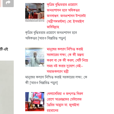
কৃত্রিম বুদ্ধিমত্তার প্রয়োগে
জনপ্রশাসন হবে অধিকতর
জনবান্ধব: জনপ্রশাসন উপদেষ্টা
(মন্ত্রীপদমর্যাদা) মো. ইসমাইল
জবিউল্লাহ
কৃত্রিম বুদ্ধিমত্তার প্রয়োগে জনপ্রশাসন হবে
অধিকতর
[আরও বিস্তারিত পড়ুন]
দটি এই
মানুষের কল্যাণ নিশ্চিত করাই
সরকারের লক্ষ্য; কে কী মন্তব্য
করল বা কে কী করল, সেটি নিয়ে
সময় নষ্ট করার সুযোগ নেই–
সমাজকল্যাণ মন্ত্রী
মানুষের কল্যাণ নিশ্চিত করাই সরকারের লক্ষ্য; কে
কী
[আরও বিস্তারিত পড়ুন]
থেলাসেমিয়া ও জন্মগত বিরল
রোগে আক্রান্তদের ডেটাবেজ
তৈরির আহ্বান ডা. জুবাইদা
রহমানের