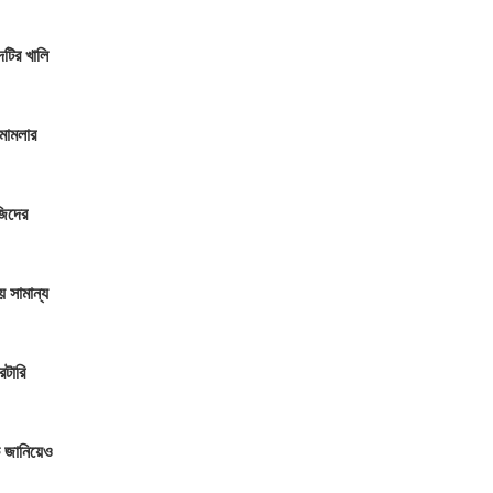
টির খালি
 মামলার
জিদের
 সামান্য
েটারি
ে জানিয়েও