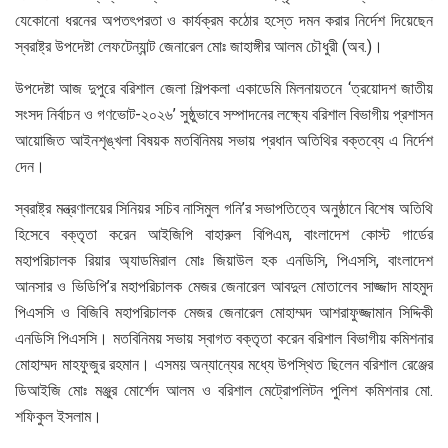
যেকোনো ধরনের অপতৎপরতা ও কার্যক্রম কঠোর হস্তে দমন করার নির্দেশ দিয়েছেন
স্বরাষ্ট্র উপদেষ্টা লেফটেন্যান্ট জেনারেল মোঃ জাহাঙ্গীর আলম চৌধুরী (অব.)।
উপদেষ্টা আজ দুপুরে বরিশাল জেলা শিল্পকলা একাডেমি মিলনায়তনে ‘ত্রয়োদশ জাতীয়
সংসদ নির্বাচন ও গণভোট-২০২৬’ সুষ্ঠুভাবে সম্পাদনের লক্ষ্যে বরিশাল বিভাগীয় প্রশাসন
আয়োজিত আইনশৃঙ্খলা বিষয়ক মতবিনিময় সভায় প্রধান অতিথির বক্তব্যে এ নির্দেশ
দেন।
স্বরাষ্ট্র মন্ত্রণালয়ের সিনিয়র সচিব নাসিমুল গনি’র সভাপতিত্বে অনুষ্ঠানে বিশেষ অতিথি
হিসেবে বক্তৃতা করেন আইজিপি বাহারুল বিপিএম, বাংলাদেশ কোস্ট গার্ডের
মহাপরিচালক রিয়ার অ্যাডমিরাল মোঃ জিয়াউল হক এনডিসি, পিএসসি, বাংলাদেশ
আনসার ও ভিডিপি’র মহাপরিচালক মেজর জেনারেল আবদুল মোতালেব সাজ্জাদ মাহমুদ
পিএসসি ও বিজিবি মহাপরিচালক মেজর জেনারেল মোহাম্মদ আশরাফুজ্জামান সিদ্দিকী
এনডিসি পিএসসি। মতবিনিময় সভায় স্বাগত বক্তৃতা করেন বরিশাল বিভাগীয় কমিশনার
মোহাম্মদ মাহফুজুর রহমান। এসময় অন্যান্যের মধ্যে উপস্থিত ছিলেন বরিশাল রেঞ্জের
ডিআইজি মোঃ মঞ্জুর মোর্শেদ আলম ও বরিশাল মেট্রোপলিটন পুলিশ কমিশনার মো.
শফিকুল ইসলাম।