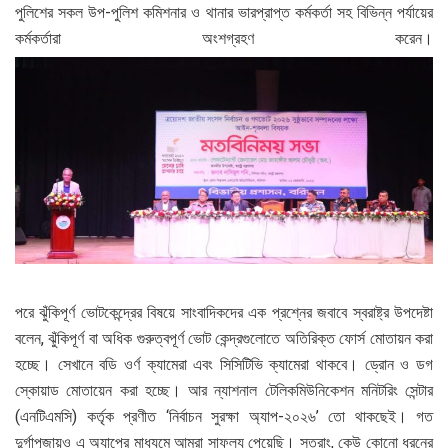
পুলিশের সকল উপ-পুলিশ কমিশনার ও থানার ভারপ্রাপ্ত কর্মকর্তা সহ বিভিন্ন পর্যায়ের
কর্মকর্তারা অংশগ্রহণ করেন।
পরে ঝুঁকিপূর্ণ ভোটকেন্দ্রের বিষয়ে সাংবাদিকদের এক প্রশ্নের জবাবে স্বরাষ্ট্র উপদেষ্টা
বলেন, ঝুঁকিপূর্ণ বা অধিক গুরুত্বপূর্ণ ভোট কেন্দ্রগুলোতে অতিরিক্ত ফোর্স মোতায়ন করা
হচ্ছে। সেখানে বডি ওর্ণ ক্যামেরা এবং সিসিটিভি ক্যামেরা থাকবে। ড্রোন ও ডগ
স্কোয়াড মোতায়েন করা হচ্ছে। আর ন্যাশনাল টেলিকমিউনিকেশন মনিটরিং সেন্টার
(এনটিএমসি) কর্তৃক প্রণীত ‘নির্বাচন সুরক্ষা অ্যাপ-২০২৬’ তো থাকছেই। গত
দুর্গাপূজায়ও এ অ্যাপের মাধ্যমে আমরা সাফল্য পেয়েছি। সুতরাং, কেউ কোনো ধরনের