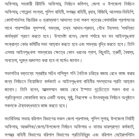
অফিসার, সহকারী রিটার্নিং অফিসার, নির্বাচন কমিশন, জেলা ও উপজেলা নির্বাচন
অফিসার, গোয়েন্দা সংস্থা, পুলিশ বাহিনী, সশস্ত্র বাহিনী, র‍্যাব, বিজিবি, আনসার-ভিডিপি,
কোস্টগার্ডসহ বিচারিক ও ভ্রাম্যমাণ আদালত তথা সকল স্তরের বেসামরিক প্রশাসনের
সাথে পারস্পরিক সুসম্পর্ক, সমন্বয়, তথ্য আদান-প্রদান, যৌথ টহলসহ ‘সমন্বিত
কার্যক্রম’ গ্রহণ করতে হবে। উপদেষ্টা বলেন, জেলা পর্যায়ে ঘন ঘন আইনশৃঙ্খলা
সংক্রান্ত কোর কমিটির সভা আহ্বান করতে হবে এবং সমন্বয় বৃদ্ধি করতে হবে। তিনি
এসময় আইনশৃঙ্খলা সমন্বয়ের ক্ষেত্রে কোন ধরনের গ্যাপ, বিচ্যুতি, ত্রুটি, বৈষম্য,
অবহেলা, দ্বন্দ্ব বরদাশত করা হবে না মর্মেও জানান।
সভাপতির বক্তব্যে স্বরাষ্ট্র সচিব নাসিমুল গনি নৈতিক চরিত্র বজায় রেখে কাজ করার
জন্য নির্বাচনে নিয়োজিত কর্মকর্তা ও আইনশৃঙ্খলা বাহিনীর সদস্যদের প্রতি আহ্বান
জানান। তিনি বলেন, আত্মসম্মান বজায় রেখে ইস্পাত দৃঢ়চিত্তে সকল বাধা ও
প্রতিকূলতা মোকাবিলা করে একটি অবাধ, সুষ্ঠু, নিরপেক্ষ ও উৎসবমুখর নির্বাচন অনুষ্ঠানে
সকলকে ঐক্যবদ্ধভাবে কাজ করতে হবে।
মতবিনিময় সভায় বরিশাল বিভাগের সকল জেলা প্রশাসক, পুলিশ সুপার, উপজেলা নির্বাহী
অফিসার, আঞ্চলিক/জেলা/উপজেলা নির্বাচন অফিসার ও থানার ভারপ্রাপ্ত কর্মকর্তা,
সশস্ত্র বাহিনী বিভাগের বরিশাল বিভাগের প্রতিনিধিবৃন্দ এবং বরিশাল মেট্রোপলিটন