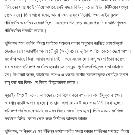
নির্বাচনের সময় যতই ঘনিয়ে আসবে, সেই সময়ে বিভিন্ন দলের মিছিল-মিটিংয়ের সংখ্যা
বেড়ে যাবে। তিনি আরো বলেন, আমরা যখন দায়িত্ব নিয়েছি, তখন আইনশৃঙ্খলা
পরিস্থিতি অবনতির মধ্যেই ছিল। আমাদের গত দেড় বছরের প্রচেষ্টায় আইনশৃঙ্খলা
পরিস্থিতির উন্নতি হয়েছে।
ভূমিকম্প হলে করণীয় বিষয়ে সবাইকে সচেতন থাকার অনুরোধ জানিয়ে লেফটেন্যান্ট
জেনারেল মোঃ জাহাঙ্গীর আলম চৌধুরী (অব.) বলেন, ভূমিকম্প নিয়ে কোনো দেশে আগাম
সতর্কতা আছে কিনা- আমার জানা নেই। তবে অনেক দেশ কিছু অ্যাপ তৈরি করেছে
যার মাধ্যমে ভূমিকম্প সংঘটিত হওয়ার ১০ সেকেন্ড পূর্বে সতর্কতামূলক বার্তা জানানো
হয়। উপদেষ্টা বলেন, আমাদের দেশেও এ ধরনের আগাম সতর্কতামূলক মোবাইল অ্যাপ
চালু করা যায় কিনা- সে বিষয়ে চিন্তাভাবনা চলছে।
স্বরাষ্ট্র উপদেষ্টা বলেন, আমাদের দেশে বিশেষ করে নগর এলাকায় উন্মুক্ত বা খোলা
জায়গার যথেষ্ট অভাব রয়েছে। তাছাড়া জলাশয় ভরাট করে ভবন নির্মাণ করা হচ্ছে।
ভূমিকম্প প্রতিরোধে আমাদের এসব বিষয়ে নজর দিতে হবে। তিনি এসময় সংশ্লিষ্ট
সবাইকে বিল্ডিং কোডে মেনে ভবন নির্মাণের আহ্বান জানান।
ভূমিকম্প, অগ্নিকাণ্ড সহ বিভিন্ন দুর্যোগকালীন সময়ে ফায়ার সার্ভিসের সক্ষমতা বিষয়ে