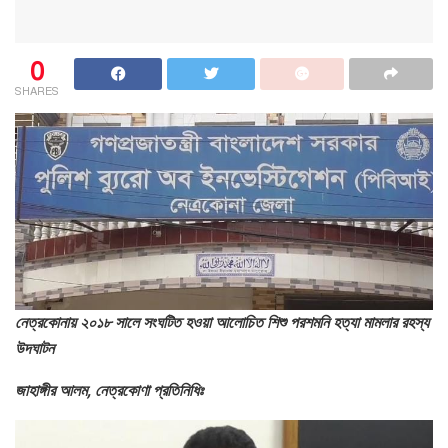
0
SHARES
নেত্রকোনায় ২০১৮ সালে সংঘটিত হওয়া আলোচিত শিশু পরশমনি হত্যা মামলার রহস্য
উদঘাটন
জাহাঙ্গীর আলম, নেত্রকোণা প্রতিনিধিঃ