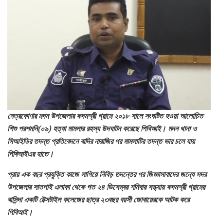
নেত্রকোণার মদন উপজেলার কদমশ্রী গ্রামে ২০১৮ সালে সংঘটিত হওয়া আলোচিত
শিশু পরশমনি(০৯) হত্যা মামলার রহস্য উদঘাটন করেছে পিবিআই। মদন থানা ও
সিআইডির তদন্ত প্রতিবেদনে বাদির নারাজির পর মামলাটির তদন্ত ভার চলে যায়
পিবিআইএর হাতে।
প্রায় এক বছর প্রযুক্তি কাজে লাগিয়ে নিবিড় তদন্তের পর জিজ্ঞাসাবাদের জন্যে সদর
উপজেলার সাতপাই এলাকা থেকে গত ২৪ ডিসেম্বর শনিবার সন্ধ্যায় কদমশ্রী গ্রামের
বাসিন্দা একটি টেক্সটাইল কলেজের ছাত্র ২৩বছর বয়সী জোবায়েরকে আটক করে
পিবিআই।