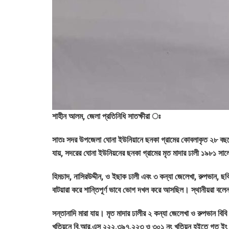
শাহীন আলম, জেলা প্রতিনিধি সাতক্ষীরা ঃ
সাতঃ সদর উপজেলা ঘোনা ইউনিয়ানে ছনকা গ্রামের কোবলাকৃত ২৮ বছর
যায়, সদরের ঘোনা ইউনিয়নের ছনকা গ্রামের মৃত মাদার ঢালী ১৯৮১ সাল
হিমচাদ, নাসিরউদ্দীন, ও ইছাক ঢালী এবং ৩ কন্যা জেলেখা, রুপভান, ছকিন
বাটয়ারা করে শান্তিপূর্ণ ভাবে ভোগ দখল করে আসছিল। স্থানীয়রা বলেন
সন্তানাদি মারা যায়। মৃত মাদার ঢালীর ২ কন্যা জেলেখা ও রুপভান
খতিয়নে বি,আর,এস ২২২,৩৯৭,২২৩ ও ৩০১ নং খতিয়ন হইতে গত ইং 