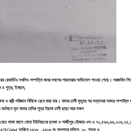
ের রেকার্ডিও দখলিও সম্পত্তি জবর দখলের পায়তারার অভিযোগ পাওয়া গেছে। সরজমিন গিয়
ে ৪ পুত্র, ইনছান,
া ও স্ত্রী পরিজান বিবিকে রেখে মারা যায়। মাদার ঢালী মৃত্যুর পর সন্তানরা সমদয় সম্পক্তি
 বর্তমানে মৃত মাদার ঢালির পুত্র ইছাক ঢালী ছাড়া আর সকল
 বিবি বেচে থাকা কালে ঘোনা ইউনিয়নের ছনকা ও গাজীপুর মৌজার এস এ ৭০,৫৯৬,৬৯,২০৬,২৫
৫/৪/১৯৯৫ তারিখে ২৯১৮ , ২৯১৬ নং দানপত্র দলিলে, ১০, শতক ও