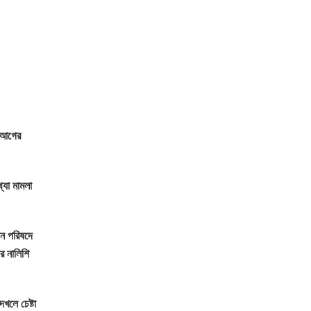
র আগের
্যা মামলা
য়ন পরিষদে
র নালিশি
খলে চেষ্টা