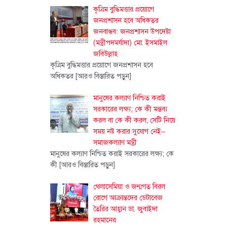
কৃত্রিম বুদ্ধিমত্তার প্রয়োগে
জনপ্রশাসন হবে অধিকতর
জনবান্ধব: জনপ্রশাসন উপদেষ্টা
(মন্ত্রীপদমর্যাদা) মো. ইসমাইল
জবিউল্লাহ
কৃত্রিম বুদ্ধিমত্তার প্রয়োগে জনপ্রশাসন হবে
অধিকতর
[আরও বিস্তারিত পড়ুন]
মানুষের কল্যাণ নিশ্চিত করাই
সরকারের লক্ষ্য; কে কী মন্তব্য
করল বা কে কী করল, সেটি নিয়ে
সময় নষ্ট করার সুযোগ নেই–
সমাজকল্যাণ মন্ত্রী
মানুষের কল্যাণ নিশ্চিত করাই সরকারের লক্ষ্য; কে
কী
[আরও বিস্তারিত পড়ুন]
থেলাসেমিয়া ও জন্মগত বিরল
রোগে আক্রান্তদের ডেটাবেজ
তৈরির আহ্বান ডা. জুবাইদা
রহমানের