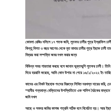
কোবলা রেজিঃ দলিলে ১৭ শতক জমি, লুতফর ঢালীর পুত্র ইস্রাফিল ঢাল
কিন্তু বিগত ৩ বছর আগের থেকে মৃত মাদার ঢালীর পুত্র ইছাক ঢালী ত
বিক্রয় করা সম্পক্তি জবর দখল করার জন্য
বিভিন্ন সময় পায়তারা করছে বলে জানান ভুক্তভুগি লুতফর ঢালী। তিনি 
দিয়ে হয়রানি করেছে, আমি কোন উপায় না পেয়ে ১৬/১/২০২২ ইং তারিখে
কাদের এর নিকট ইছহাক গংদের বিরুদ্ধে লিখিত দরখস্ত দায়ের করি, চ
স্হানীয় গন্যমান্য বেক্তিদের উপস্থিতিতে এক শালিশ বৈঠকের মাধ্যমে
জমি দখল
আছে ও সমদয় জমির কাগজ পত্রদি সঠিক বলে বিবেচিত হয়। আর ইছাক ঢালী