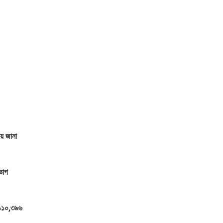
ে জানা
 ভাগ
,১১০,৩৯৬