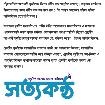
পটুয়াখালীতে আওয়ামী যুবলীগের বিশেষ বর্ধিত সভা অনুষ্ঠিত হয়েছে। শুক্রবার দশমিনায়
বিকালে সাড়ে ৪টায় বর্ধিত সভা শুরু করে রাত ১০টা পর্যন্ত উপজেলা পরিষদ পরিষদ
অডিটরিয়মে চলে বর্ধিত সভা।
উপজেলা যুবলীগ সভাপতি মো. নাসির উদ্দিন পালোয়ান’র সভাপতিত্বে ও সম্পাদক
এ্যাডভোকেট অরুপ কুমার কর্মকার এর সঞ্চালনায় প্রধান অতিথি ছিলেন কেন্দ্র্রীয়
আওয়ামী যুবলীগের যুগ্ম সাধারন সম্পাদক মো. বদিউল আলম। বিশেষ অতিথি ছিলেন,
কেন্দ্রীয় যুবলীগের সাংগঠনিক সম্পাদক কাজী মো. মাজহারুল ইসলাম, সাংগঠনিক
সম্পাদক এ্যাডভোকেট শামীম আল সাইফুল সোহাগ, কেন্দ্রীয় যুবলীগের উপ-বিজ্ঞান ও
প্রযুক্তি বিষয়ক সম্পাদক রাসেদুল হাসান সুপ্ত, কেন্দ্রীয় যুবলীগের সদস্য মো.
মাকসুদুর রহমান।