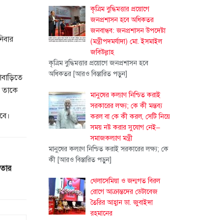
কৃত্রিম বুদ্ধিমত্তার প্রয়োগে
জনপ্রশাসন হবে অধিকতর
জনবান্ধব: জনপ্রশাসন উপদেষ্টা
নিবার
(মন্ত্রীপদমর্যাদা) মো. ইসমাইল
জবিউল্লাহ
কৃত্রিম বুদ্ধিমত্তার প্রয়োগে জনপ্রশাসন হবে
অধিকতর
[আরও বিস্তারিত পড়ুন]
লাবাড়িতে
ক তাকে
মানুষের কল্যাণ নিশ্চিত করাই
সরকারের লক্ষ্য; কে কী মন্তব্য
হবে।
করল বা কে কী করল, সেটি নিয়ে
সময় নষ্ট করার সুযোগ নেই–
সমাজকল্যাণ মন্ত্রী
মানুষের কল্যাণ নিশ্চিত করাই সরকারের লক্ষ্য; কে
কী
[আরও বিস্তারিত পড়ুন]
েতার
থেলাসেমিয়া ও জন্মগত বিরল
রোগে আক্রান্তদের ডেটাবেজ
তৈরির আহ্বান ডা. জুবাইদা
রহমানের