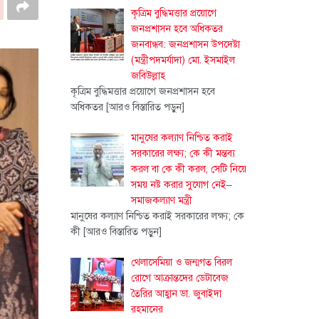
কৃত্রিম বুদ্ধিমত্তার প্রয়োগে
জনপ্রশাসন হবে অধিকতর
জনবান্ধব: জনপ্রশাসন উপদেষ্টা
(মন্ত্রীপদমর্যাদা) মো. ইসমাইল
জবিউল্লাহ
কৃত্রিম বুদ্ধিমত্তার প্রয়োগে জনপ্রশাসন হবে
অধিকতর
[আরও বিস্তারিত পড়ুন]
মানুষের কল্যাণ নিশ্চিত করাই
সরকারের লক্ষ্য; কে কী মন্তব্য
করল বা কে কী করল, সেটি নিয়ে
সময় নষ্ট করার সুযোগ নেই–
সমাজকল্যাণ মন্ত্রী
মানুষের কল্যাণ নিশ্চিত করাই সরকারের লক্ষ্য; কে
কী
[আরও বিস্তারিত পড়ুন]
থেলাসেমিয়া ও জন্মগত বিরল
রোগে আক্রান্তদের ডেটাবেজ
তৈরির আহ্বান ডা. জুবাইদা
রহমানের