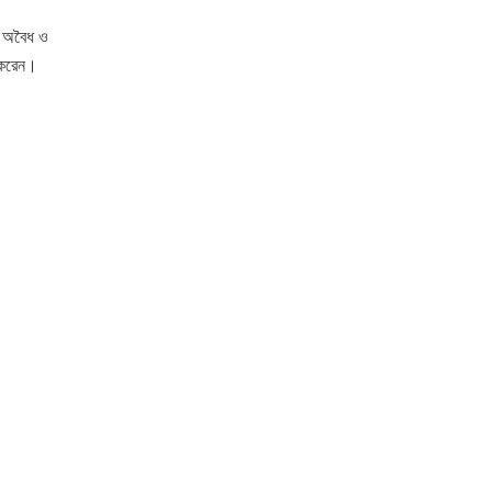
র অবৈধ ও
 করেন।