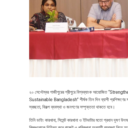
২০ সেপ্টেম্বর গাজীপুরের শ্রীপুরে বিশ্বব্যাংক আয়োজিত “
Sustainable Bangladesh” শীর্ষক তিন দিন ব্যাপী প্রশিক্ষণের সমা
স্বচ্ছতা, বিকল্প ব্যবস্থা ও জনগণের সম্পৃক্ততা থাকতে হবে।
তিনি ডাইং কারখানা, সিমেন্ট কারখানা ও ইটভাটার মতো প্রধান দূষণ উৎস
শিল্পগুলোকে চিহ্নিত করে বাজেট ও পরিকল্পনা অনুযায়ী ব্যবস্থা নিত