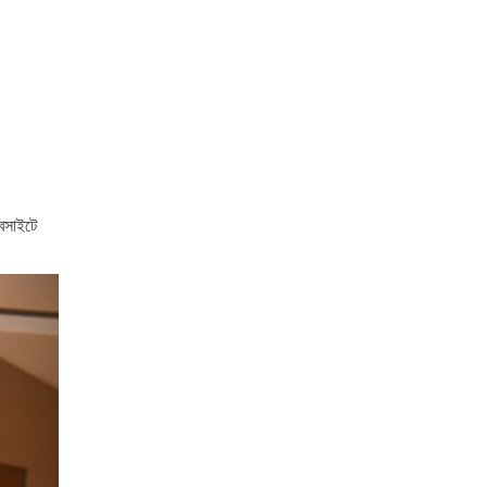
েবসাইটে