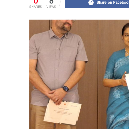
0
8
Share on Faceboo
SHARES
VIEWS