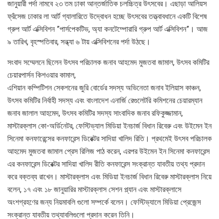
জানুয়ারী পর্দা নামবে ২৩ তম ঢাকা আন্তর্জাতিক চলচ্চিত্র উৎসবের। এছাড়া আলিয়স
ফ্রঁসেজ ঢাকার লা আর্ট গ্যালারিতে উদ্বোধন হচ্ছে উৎসবের তত্ত্বাবধানে একটি বিশেষ
গ্রুপ আর্ট এক্সিবিশন ”পার্সপেকটিভ, অ্যা কনটেম্পোরারি গ্রুপ আর্ট এক্সিবিশন”। আজ
৯ তারিখ, বৃহস্পতিবার, সন্ধ্যা ৬ টায় এক্সিবিশনের পর্দা উঠছে।
সংবাদ সম্মেলনে ছিলেন উৎসব পরিচালক জনাব আহমেদ মুজতবা জামাল, উৎসব কমিটির
চেয়ারপার্সন কিশওয়ার কামাল,
এশিয়ান কম্পিটিশন সেকশনের জুরি বোর্ডের সদস্য অভিনেতা জনাব ইলিয়াস কাঞ্চন,
উৎসব কমিটির নির্বাহী সদস্য এবং বাংলাদেশ এনার্জি রেগুলেটরি কমিশনের চেয়ারম্যান
জনাব জালাল আহমেদ, উৎসব কমিটির সদস্য সাংবাদিক জনাব রফিকুজ্জামান,
মাস্টারক্লাস কো-অর্ডিনেটর, ফেস্টিভ্যাল মিডিয়া ইনচার্জ বিধান রিবেরু এবং উইমেন ইন
সিনেমা কনফারেন্সের কনফারেন্স ডিরেক্টর সাদিয়া খালিদ রিতি। প্রথমেই উৎসব পরিচালক
আহমেদ মুজতবা জামাল প্রেস রিলিজ পাঠ করেন, এরপর উইমেন ইন সিনেমা কনফারেন্স
এর কনফারেন্স ডিরেক্টর সাদিয়া খালিদ রীতি কনফারেন্স সংক্রান্ত যাবতীয় তথ্য প্রদান
করে বক্তব্য রাখেন। মাস্টারক্লাস এবং মিডিয়া ইনচার্জ বিধান রিবেরু মাস্টারক্লাস নিয়ে
বলেন, ১৭ এবং ১৮ জানুয়ারির মাস্টারক্লাস সেশন প্ল্যান এবং মাস্টারক্লাসে
অংশগ্রহণের জন্য নিয়মাবলি গুলো সম্পর্কে বলেন। ফেস্টিভ্যালে মিডিয়া প্রেজেন্স
সংক্রান্ত যাবতীয় তথ্যাবলিগুলো প্রদান করেন তিনি।