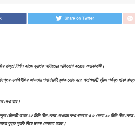
k
Share on Twitter
ির রাস্তা নির্মান কাজে ব্যাপক অনিয়মের অভিযোগ করেছে এলাকাবাসী।
িদপ্তর এলজিইডির আওতায় পলাশবাড়ী ব্র্যাক মোড় হতে পলাশগাছী ব্রীজ পর্যন্ত পাকা রাস্ত
রতে দেখা যায়।
শফিকুল মৌলভী বলেন ১৫ মিলি সীল কোড দেওয়ার কথা থাকলে ও ৫ থেকে ১০ মিলি সীল কোড 
 ময়লা যুক্ত সুরকি দিয়ে মসলা মেশানো হচ্ছে।