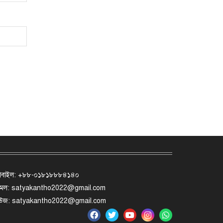
োবাইল: +৮৮-০১৮১৮৮৮৪১৪০
মেল: satyakantho2022@gmail.com
িউজ: satyakantho2022@gmail.com