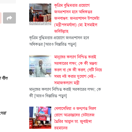
কৃত্রিম বুদ্ধিমত্তার প্রয়োগে
জনপ্রশাসন হবে অধিকতর
জনবান্ধব: জনপ্রশাসন উপদেষ্টা
(মন্ত্রীপদমর্যাদা) মো. ইসমাইল
জবিউল্লাহ
কৃত্রিম বুদ্ধিমত্তার প্রয়োগে জনপ্রশাসন হবে
অধিকতর
[আরও বিস্তারিত পড়ুন]
মানুষের কল্যাণ নিশ্চিত করাই
সরকারের লক্ষ্য; কে কী মন্তব্য
করল বা কে কী করল, সেটি নিয়ে
সময় নষ্ট করার সুযোগ নেই–
া সীল
সমাজকল্যাণ মন্ত্রী
মানুষের কল্যাণ নিশ্চিত করাই সরকারের লক্ষ্য; কে
কী
[আরও বিস্তারিত পড়ুন]
থেলাসেমিয়া ও জন্মগত বিরল
দেয়া
রোগে আক্রান্তদের ডেটাবেজ
তৈরির আহ্বান ডা. জুবাইদা
রহমানের