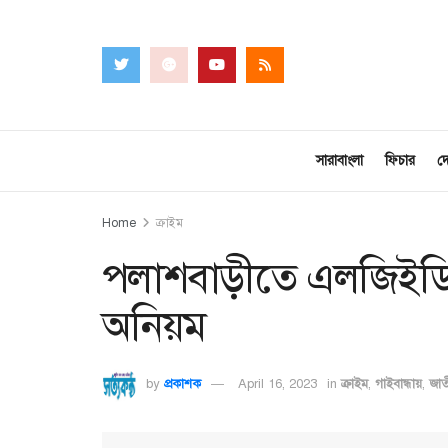
সারাবাংলা
ফিচার
দ
Home
ক্রাইম
পলাশবাড়ীতে এলজিইডির প
অনিয়ম
by
প্রকাশক
April 16, 2023
in
ক্রাইম
,
গাইবান্ধায়
,
জাত