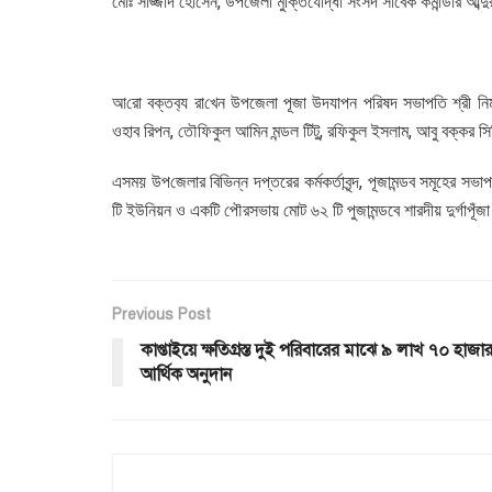
মোঃ সাজ্জাদ হোসেন, উপজেলা মুক্তিযোদ্ধা সংসদ সাবেক কমান্ডার আব্দ
আ‌রো বক্তব‌্য রা‌খেন উপজেলা পূজা উদযাপন পরিষদ সভাপতি শ্রী নির্মল
ওহাব রিপন, তৌফিকুল আমিন মন্ডল টিটু, রফিকুল ইসলাম, আবু বক্কর সিদ
এসময় উপ‌জেলার বিভিন্ন দপ্তরের কর্মকর্তাবৃন্দ, পূজামন্ডব সমূহের 
টি ইউনিয়ন ও একটি পৌরসভায় মোট ৬২ টি পুজামন্ডবে শারদীয় দুর্গাপূঁজা
Previous Post
কাপ্তাইয়ে ক্ষতিগ্রস্ত দুই পরিবারের মাঝে ৯ লাখ ৭০ হাজা
আর্থিক অনুদান