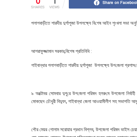
0
1
Share on Faceboo
SHARES
VIEWS
পলাশবাড়ীতে শারদীয় দুর্গাপূজা উপলক্ষ্যে বি‌শেষ আইন শৃংখলা সভা অনুষ
আশরাফুজ্জামান সরকার,বিশেষ প্রতিনিধি :
গাইবান্ধার পলাশবাড়ীতে শারদীয় দুর্গাপূজা উপলক্ষ্যে উপ‌জেলা প্রশাস
৯ অক্টোবর সোমবার দুপু‌রে উপ‌জেলা প‌রিষদ হলরু‌মে উপজেলা নির্
মোকছেদ চৌধুরী বিদ্যুৎ, গাইবান্ধা জেলা আওয়ামীলীগ সহ সভাপতি আবু
পৌর মেয়র গোলাম সরোয়ার প্রধান বিপ্লব, উপজেলা পরিষদ ভাইস চেয়া