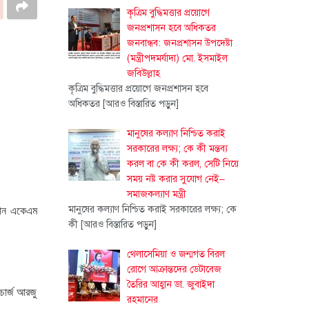
কৃত্রিম বুদ্ধিমত্তার প্রয়োগে
জনপ্রশাসন হবে অধিকতর
জনবান্ধব: জনপ্রশাসন উপদেষ্টা
(মন্ত্রীপদমর্যাদা) মো. ইসমাইল
জবিউল্লাহ
কৃত্রিম বুদ্ধিমত্তার প্রয়োগে জনপ্রশাসন হবে
অধিকতর
[আরও বিস্তারিত পড়ুন]
মানুষের কল্যাণ নিশ্চিত করাই
সরকারের লক্ষ্য; কে কী মন্তব্য
করল বা কে কী করল, সেটি নিয়ে
সময় নষ্ট করার সুযোগ নেই–
সমাজকল্যাণ মন্ত্রী
মানুষের কল্যাণ নিশ্চিত করাই সরকারের লক্ষ্য; কে
্যান একেএম
কী
[আরও বিস্তারিত পড়ুন]
থেলাসেমিয়া ও জন্মগত বিরল
রোগে আক্রান্তদের ডেটাবেজ
তৈরির আহ্বান ডা. জুবাইদা
চার্জ আরজু
রহমানের