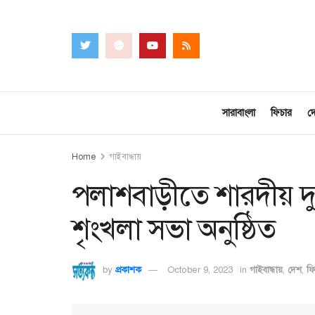
সারাবাংলা
ফিচার
দ
Home
গাইবান্ধায়
পলাশবাড়ীতে শারদীয় দুর
শৃংখলা সভা অনুষ্ঠিত
by
প্রকাশক
October 9, 2023
in
গাইবান্ধায়
,
দেশ
,
ফি