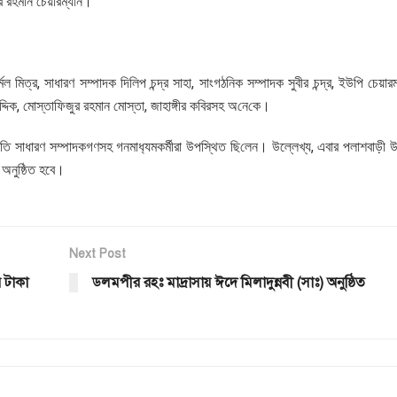
ুর রহমান চেয়ারম্যান।
 মিত্র, সাধারণ সম্পাদক দিলিপ চন্দ্র সাহা, সাংগঠনিক সম্পাদক সুবীর চন্দ্র, ইউপি চেয়ারম
্দিক, মোস্তাফিজুর রহমান মোস্তা, জাহাঙ্গীর কবিরসহ অ‌নে‌কে।
সভাপতি সাধারণ সম্পাদকগণসহ গনমাধ‌্যমকর্মীরা উপ‌স্থিত ছি‌লেন। উল্লেখ্য, এবার পলাশবাড়ী
 অনুষ্ঠিত হবে।
Next Post
র টাকা
ডলমপীর রহঃ মাদ্রাসায় ঈদে মিলাদুন্নবী (সাঃ) অনুষ্ঠিত