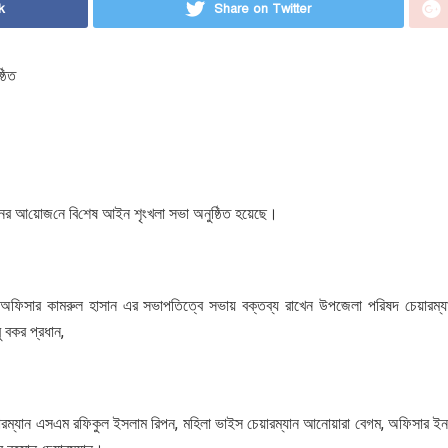
k
Share on Twitter
্ঠিত
‌নের আ‌য়োজ‌নে বি‌শেষ আইন শৃংখলা সভা অনুষ্ঠিত হয়েছে।
বাহী অফিসার কামরুল হাসান এর সভাপতিত্বে সভায় বক্তব্য রাখেন উপজেলা পরিষদ চেয়ারম
 বকর প্রধান,
রম্যান এসএম রফিকুল ইসলাম রিপন, মহিলা ভাইস চেয়ারম্যান আনোয়ারা বেগম, অফিসার ইন