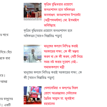
কৃত্রিম বুদ্ধিমত্তার প্রয়োগে
জনপ্রশাসন হবে অধিকতর
জনবান্ধব: জনপ্রশাসন উপদেষ্টা
(মন্ত্রীপদমর্যাদা) মো. ইসমাইল
জবিউল্লাহ
কৃত্রিম বুদ্ধিমত্তার প্রয়োগে জনপ্রশাসন হবে
ের সাথে
অধিকতর
[আরও বিস্তারিত পড়ুন]
মানুষের কল্যাণ নিশ্চিত করাই
সরকারের লক্ষ্য; কে কী মন্তব্য
িয়ে বেঁচে
করল বা কে কী করল, সেটি নিয়ে
রকে বাধা
সময় নষ্ট করার সুযোগ নেই–
সমাজকল্যাণ মন্ত্রী
মানুষের কল্যাণ নিশ্চিত করাই সরকারের লক্ষ্য; কে
 করে।
কী
[আরও বিস্তারিত পড়ুন]
ন আমরা
থেলাসেমিয়া ও জন্মগত বিরল
রোগে আক্রান্তদের ডেটাবেজ
র বন্ধুদের
তৈরির আহ্বান ডা. জুবাইদা
রহমানের
ুট। একটি