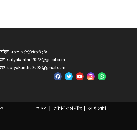
োবাইল: +৮৮-০১৮১৮৮৮৪১৪০
মেল: satyakantho2022@gmail.com
িউজ: satyakantho2022@gmail.com
ৃক
আমরা |
গোপনীয়তা নীতি |
যোগাযোগ