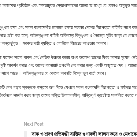
যা আজকের প্রতিষ্ঠান এবং ক্ষমতাচ্যুত স্বৈরশাসকদের আচরণের মধ্যে যে কোনও অনুভূত সম
ঙ্খলা রক্ষা এবং সকল বাংলাদেশীর জানমাল রক্ষায় সরকার দেশের নিরাপত্তা বাহিনীর সাথে 
 চেষ্টা করা হলে, আইনশৃঙ্খলা বাহিনী অবিলম্বে বিশৃঙ্খলা ও নৈরাজ্য সৃষ্টির জন্য যে কোনো
ের অন্তর্ভুক্ত। সরকার দায়ী ব্যক্তি ও গোষ্ঠীকে বিচারের আওতায় আনবে।
মরা যতক্ষণ সতর্ক থাকব এবং নৈতিক উচ্চতা বজায় রাখব ততক্ষণ তাদের ফিরে আসার সুযোগ ন
ষ্টি আকর্ষণ করার এবং তাদের বানোয়াট গল্পগুলি বের করার জন্য একটি অজুহাত দেয়। আমরা
দের সাথে আছে। আইনশৃঙ্খলার যে কোনো অবনতি বিশ্বে ভুল বার্তা দেবে।
ি দেশ গড়ার স্বপ্নকে বাস্তবে রূপ দিতে যেখানে সকল বাংলাদেশি নিরাপত্তা ও মর্যাদার সা
তনকে সমর্থন করার জন্য তাদের শক্তি উৎপাদনশীল, শান্তিপূর্ণ প্রচেষ্টায় সঞ্চালিত করতে 
Next Post
বাক ও শ্রবণ প্রতিবন্ধী ব্যক্তির গুণাবলী লালন করে ও মেধাক