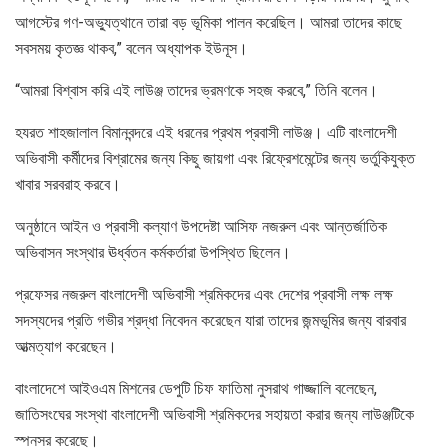
আগস্টের গণ-অভ্যুত্থানে তারা বড় ভূমিকা পালন করেছিল। আমরা তাদের কাছে
সবসময় কৃতজ্ঞ থাকব,” বলেন অধ্যাপক ইউনূস।
“আমরা বিশ্বাস করি এই লাউঞ্জ তাদের ভ্রমণকে সহজ করবে,” তিনি বলেন।
হযরত শাহজালাল বিমানবন্দরে এই ধরনের প্রথম প্রবাসী লাউঞ্জ। এটি বাংলাদেশী
অভিবাসী কর্মীদের বিশ্রামের জন্য কিছু জায়গা এবং রিফ্রেশমেন্টের জন্য ভর্তুকিযুক্ত
খাবার সরবরাহ করবে।
অনুষ্ঠানে আইন ও প্রবাসী কল্যাণ উপদেষ্টা আসিফ নজরুল এবং আন্তর্জাতিক
অভিবাসন সংস্থার ঊর্ধ্বতন কর্মকর্তারা উপস্থিত ছিলেন।
প্রফেসর নজরুল বাংলাদেশী অভিবাসী শ্রমিকদের এবং দেশের প্রবাসী লক্ষ লক্ষ
সদস্যদের প্রতি গভীর শ্রদ্ধা নিবেদন করেছেন যারা তাদের জন্মভূমির জন্য বারবার
আত্মত্যাগ করেছেন।
বাংলাদেশে আইওএম মিশনের ডেপুটি চিফ ফাতিমা নুসরাথ গাজ্জালি বলেছেন,
জাতিসংঘের সংস্থা বাংলাদেশী অভিবাসী শ্রমিকদের সহায়তা করার জন্য লাউঞ্জটিকে
স্পনসর করেছে।