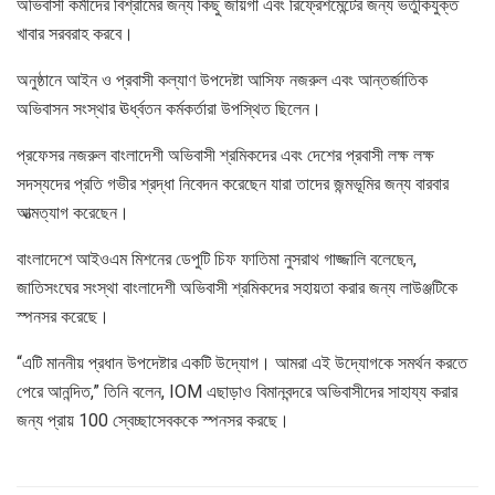
অভিবাসী কর্মীদের বিশ্রামের জন্য কিছু জায়গা এবং রিফ্রেশমেন্টের জন্য ভর্তুকিযুক্ত
খাবার সরবরাহ করবে।
অনুষ্ঠানে আইন ও প্রবাসী কল্যাণ উপদেষ্টা আসিফ নজরুল এবং আন্তর্জাতিক
অভিবাসন সংস্থার ঊর্ধ্বতন কর্মকর্তারা উপস্থিত ছিলেন।
প্রফেসর নজরুল বাংলাদেশী অভিবাসী শ্রমিকদের এবং দেশের প্রবাসী লক্ষ লক্ষ
সদস্যদের প্রতি গভীর শ্রদ্ধা নিবেদন করেছেন যারা তাদের জন্মভূমির জন্য বারবার
আত্মত্যাগ করেছেন।
বাংলাদেশে আইওএম মিশনের ডেপুটি চিফ ফাতিমা নুসরাথ গাজ্জালি বলেছেন,
জাতিসংঘের সংস্থা বাংলাদেশী অভিবাসী শ্রমিকদের সহায়তা করার জন্য লাউঞ্জটিকে
স্পনসর করেছে।
“এটি মাননীয় প্রধান উপদেষ্টার একটি উদ্যোগ। আমরা এই উদ্যোগকে সমর্থন করতে
পেরে আনন্দিত,” তিনি বলেন, IOM এছাড়াও বিমানবন্দরে অভিবাসীদের সাহায্য করার
জন্য প্রায় 100 স্বেচ্ছাসেবককে স্পনসর করছে।