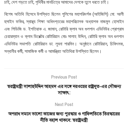
চাই, দেশ গড়তে চাই, পৃথিবীর মানচিত্রে আমাদের দেশকে তুলে ধরতে চাই।
বিশেষ অতিথি হিসেবে উপস্থিত ছিলেন পুলিশের মহাপরিদর্শক (আইজিপি) মো. আলী
হুসাইন ফকির, স্বাস্থ্য শিক্ষা অধিদপ্তরের মহাপরিচালক অধ্যাপক নাজমুল হোসাইন
এবং পিডিজি ড. ইশতিয়াক এ. জামান, রোটারি ক্লাব অব গুলশান এভিনিউর প্রোগ্রাম
চেয়ারম্যান ও ক্লাব ডিরেক্টর রোটারিয়ান মোঃ সালাহ উদ্দিন, রোটারি ক্লাব অব গুলশান
এভিনিউর সভাপতি রোটারিয়ান ডা. লুবনা শারমিন। অনুষ্ঠানে রোটারিয়ান, চিকিৎসক,
সন্ধানীর কর্মী, সামাজিক কর্মী ও আমন্ত্রিত অতিথিরা উপস্থিত ছিলেন।
Previous Post
স্বরাষ্ট্রমন্ত্রী সালাহউদ্দিন আহমদ এর সঙ্গে নরওয়ের রাষ্ট্রদূত-এর সৌজন্য
সাক্ষাৎ:
Next Post
অপরাধ দমনে ভালো কাজের জন্য পুরস্কার ও গাফিলতিতে তিরস্কারের
নীতি বহাল থাকবে: স্বরাষ্ট্রমন্ত্রী