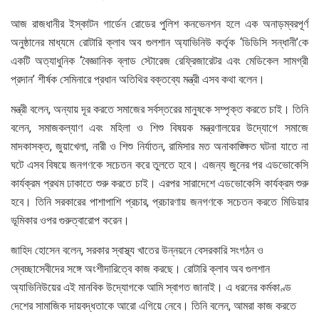
আজ রাজধানীর ইস্কাটন গার্ডেন রোডের পুলিশ কনভেনশন হলে এক অনাড়ম্বরপূর্ণ
অনুষ্ঠানের মাধ্যমে রোটারি ক্লাব অব গুলশান অ্যাভিনিউ কর্তৃক ‘ডিডিসি সন্ধানী’কে
একটি অত্যাধুনিক ‘বৈজ্ঞানিক ব্লাড স্টোরেজ রেফ্রিজারেটর এবং মেডিকেল সামগ্রী
প্রদান’ শীর্ষক সেমিনারে প্রধান অতিথির বক্তব্যে মন্ত্রী এসব কথা বলেন।
মন্ত্রী বলেন, অন্যায় দূর করতে সমাজের সর্বস্তরের মানুষকে সম্পৃক্ত করতে চাই। তিনি
বলেন, সমাজকল্যাণ এবং মহিলা ও শিশু বিষয়ক মন্ত্রণালয়ের উদ্যোগে সমাজে
মাদকাসক্ত, জুয়াখেলা, নারী ও শিশু নির্যাতন, রামিসার মত অনাকাঙ্ক্ষিত ঘটনা যাতে না
ঘটে এসব বিষয়ে জনগণকে সচেতন করে তুলতে হবে। এজন্য জুনের পর এডভোকেসি
কার্যক্রম প্রথম ঢাকাতে শুরু করতে চাই। এরপর সারাদেশে এডভোকেসি কার্যক্রম শুরু
হবে। তিনি সরকারের পাশাপাশি প্রচার, প্রচারণায় জনগণকে সচেতন করতে মিডিয়ার
ভূমিকার ওপর গুরুত্বারোপ করেন।
জাহিদ হোসেন বলেন, সরকার স্বাস্থ্য খাতের উন্নয়নে বেসরকারি সংগঠন ও
স্বেচ্ছাসেবীদের সঙ্গে অংশীদারিত্বে কাজ করছে। রোটারি ক্লাব অব গুলশান
অ্যাভিনিউয়ের এই মানবিক উদ্যোগকে আমি স্বাগত জানাই। এ ধরনের কর্মকাণ্ড
দেশের সামাজিক দায়বদ্ধতাকে আরো এগিয়ে নেবে। তিনি বলেন, আমরা কাজ করতে