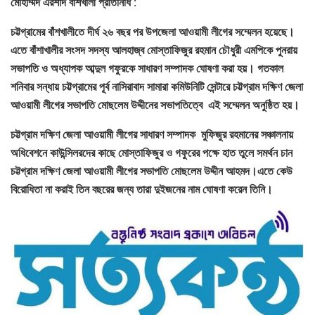
মোহাম্মদ এরশাদ বাঁশখালী প্রতিনিধি :
চট্টগ্রামের বাঁশখালীতে দীর্ঘ ২৬ বছর পর উপজেলা আওয়ামী লীগের সম্মেলন হয়েছে।
এতে বাঁশাখালীর সংসদ সদস্য আলহাজ্ব মোস্তাফিজুর রহমান চৌধুরী এমপিকে পুনরায়
সভাপতি ও অধ্যাপক আব্দুল গফুরকে সাধারণ সম্পাদক ঘোষণা করা হয়। গতকাল
শনিবার সন্ধায় চট্টগ্রামের পূর্ব নাসিরাবাদ সামারা কমিউনিটি সেন্টারে চট্টগ্রাম দক্ষিণ জেলা
আওয়ামী লীগের সভাপতি মোছলেম উদ্দীনের সভাপতিত্বে এই সম্মেলন অনুষ্ঠিত হয়।
চট্টগ্রাম দক্ষিণ জেলা আওয়ামী লীগের সাধারণ সম্পাদক মুফিজুর রহমানের সঞ্চালনায়
অধিবেশনে কাউন্সিলরদের কাছে মোস্তাফিজুর ও গফুরের পক্ষে হাত তুলে সমর্থন চান
চট্টগ্রাম দক্ষিণ জেলা আওয়ামী লীগের সভাপতি মোছলেম উদ্দীন আহমদ।এতে কেউ
বিরোধিতা না করাই তিন বছরের জন্য তারা দুইজনের নাম ঘোষণা করেন তিনি।