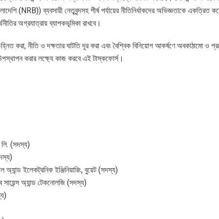
 বাংলাদেশি (NRB)) ব্যবসায়ী নেতৃবৃন্দসহ শীর্ষ পর্যায়ের নীতিনির্ধাকদের অভিজ্ঞতাকে একত্রিত 
্থনীতির অগ্রযাত্রায় ব্যাপকভূমিকা রাখবে।
গ চিহ্নিত করা, নীতি ও দক্ষতার ঘাটতি দূর করা এবং বৈশ্বিক বিনিয়োগ আকর্ষণে অবকাঠামো ও প্
উপস্থাপন করার লক্ষ্যে কাজ করবে এই টাস্কফোর্স।
লি. (সদস্য)
দস্য)
 অ্যান্ড ইলেকট্রনিক ইঞ্জিনিয়ারিং, বুয়েট (সদস্য)
ব সায়েন্স অ্যান্ড টেকনোলজি (সদস্য)
্য)