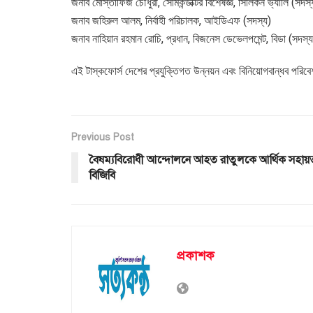
জনাব মোস্তাফিজ চৌধুরী, সেমিকন্ডাক্টর বিশেষজ্ঞ, সিলিকন ভ্যালি (সদস্
জনাব জহিরুল আলম, নির্বাহী পরিচালক, আইডিএফ (সদস্য)
জনাব নাহিয়ান রহমান রোচি, প্রধান, বিজনেস ডেভেলপমেন্ট, বিডা (সদস্
এই টাস্কফোর্স দেশের প্রযুক্তিগত উন্নয়ন এবং বিনিয়োগবান্ধব পরিবেশ
Previous Post
বৈষম্যবিরোধী আন্দোলনে আহত রাতুলকে আর্থিক সহায়
বিজিবি
প্রকাশক