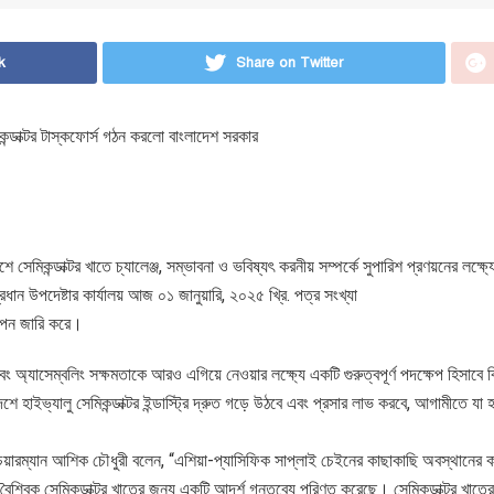
k
Share on Twitter
কন্ডাক্টর টাস্কফোর্স গঠন করলো বাংলাদেশ সরকার
 সেমিকন্ডাক্টর খাতে চ্যালেঞ্জ, সম্ভাবনা ও ভবিষ্যৎ করনীয় সম্পর্কে সুপারিশ প্রণয়নের লক্ষ্য
রধান উপদেষ্টার কার্যালয় আজ ০১ জানুয়ারি, ২০২৫ খ্রি. পত্র সংখ্যা
াপন জারি করে।
বং অ্যাসেম্বলিং সক্ষমতাকে আরও এগিয়ে নেওয়ার লক্ষ্যে একটি গুরুত্বপূর্ণ পদক্ষেপ হিসাবে 
ে হাইভ্যালু সেমিকন্ডাক্টর ইন্ডাস্ট্রি দ্রুত গড়ে উঠবে এবং প্রসার লাভ করবে, আগামীতে যা
াহী চেয়ারম্যান আশিক চৌধুরী বলেন, “এশিয়া-প্যাসিফিক সাপ্লাই চেইনের কাছাকাছি অবস্থানের ক
ৈশ্বিক সেমিকন্ডাক্টর খাতের জন্য একটি আদর্শ গন্তব্যে পরিণত করেছে। সেমিকন্ডাক্টর খাতে