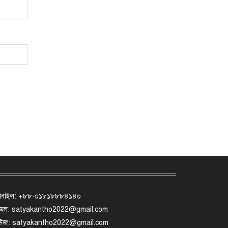
োবাইল: +৮৮-০১৮১৮৮৮৪১৪০
মেল: satyakantho2022@gmail.com
িউজ: satyakantho2022@gmail.com