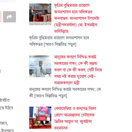
কৃত্রিম বুদ্ধিমত্তার প্রয়োগে
জনপ্রশাসন হবে অধিকতর
জনবান্ধব: জনপ্রশাসন উপদেষ্টা
(মন্ত্রীপদমর্যাদা) মো. ইসমাইল
জবিউল্লাহ
কৃত্রিম বুদ্ধিমত্তার প্রয়োগে জনপ্রশাসন হবে
অধিকতর
[আরও বিস্তারিত পড়ুন]
মানুষের কল্যাণ নিশ্চিত করাই
সরকারের লক্ষ্য; কে কী মন্তব্য
করল বা কে কী করল, সেটি নিয়ে
ে
সময় নষ্ট করার সুযোগ নেই–
সমাজকল্যাণ মন্ত্রী
মানুষের কল্যাণ নিশ্চিত করাই সরকারের লক্ষ্য; কে
কী
[আরও বিস্তারিত পড়ুন]
বিবেচিত
 হয়ে উঠবে
থেলাসেমিয়া ও জন্মগত বিরল
রোগে আক্রান্তদের ডেটাবেজ
তৈরির আহ্বান ডা. জুবাইদা
ারনে,
রহমানের
র উন্নয়নে