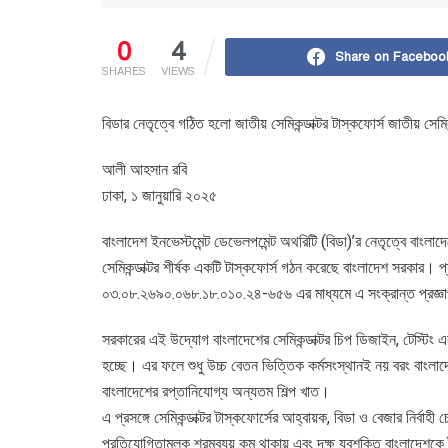
0
4
Share on Faceboo
SHARES
VIEWS
বিডার নেতৃত্বে গঠিত হলো জাতীয় সেমিকন্ডাক্টর টাস্কফোর্স জাতীয় সেমি
আলী আহসান রবি
ঢাকা, ১ জানুয়ারি ২০২৫
বাংলাদেশ ইনভেস্টমেন্ট ডেভেলপমেন্ট অথরিটি (বিডা)’র নেতৃত্বে বাংলাদেশে
সেমিকন্ডাক্টর শীর্ষক একটি টাস্কফোর্স গঠন করেছে বাংলাদেশ সরকার। প্
০৩.০৮.২৬৯০.০৬৮.১৮.০১০.২৪-৬৫৬ এর মাধ্যমে এ সংক্রান্ত প্রজ্ঞ
সরকারের এই উদ্যোগ বাংলাদেশের সেমিকন্ডাক্টর চিপ ডিজাইন, টেস্টিং এ
হচ্ছে। এর ফলে শুধু উচ্চ বেতন ভিত্তিক কর্মসংস্থানই নয় বরং বাংলাদেশ
বাংলাদেশের রপ্তানিযোগ্য অন্যতম শিল্প খাত।
এ প্রসঙ্গে সেমিকন্ডাক্টর টাস্কফোর্সের আহ্বায়ক, বিডা ও বেজার নির্ব
প্রতিযোগিতামূলক শ্রমব্যয় কম থাকায় এবং দক্ষ যুবশক্তি বাংলাদেশকে ব