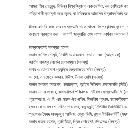
আমরা শিল্প নেতৃবৃন্দ, বিভিন্ন বিশ্ববিদ্যালয় একাডেমিয়া, নন-রেসিডেন্ট
শক্তিশালী ব্যবস্থা গড়ে তুলব, যা ভবিষ্যতে আমাদের উদ্ভাবননির্ভর অর
টাস্কফোর্সের কাজ হবে সেমিকন্ডাক্টর খাতে তাৎক্ষণিক প্রবৃদ্ধির সুযো
কাঠামো প্রস্তাব করা। আগামী জানুয়ারির শেষ নাগাদ কার্যকর ফলাফল 
টাস্কফোর্সের সদস্যরা হলেন:
জনাব আশিক চৌধুরী, নির্বাহী চেয়ারম্যান, বিডা ও বেজা (আহ্বায়ক)
জাতীয় রাজস্ব বোর্ডের চেয়ারম্যান (সদস্য)
তথ্য ও যোগাযোগ প্রযুক্তি মন্ত্রণালয়ের সচিব (সদস্য)
ড. মো. এনায়েতুর রহমান, সিইও, উল্কা সেমি (সদস্য)
জনাব ইশতাক আহমেদ, চেয়ারম্যান, প্রাইম সিলিকন টেকনোলজি (বিডি) 
জনাব এম এ জব্বার, ব্যবস্থাপনা পরিচালক, নিউরাল সেমিকন্ডাক্টর লি. (স
প্রফেসর ড. এ. বি. এম. হারুন-উর-রশিদ, বিভাগীয় প্রধান, ইলেকট্রিক্যাল
মেজর জেনারেল মো. নাসিম পারভেজ, কমান্ড্যান্ট, মিলিটারি ইনস্টিটিউট অ
প্রফেসর সৈয়দ মাহফুজুল আজিজ, প্রো-ভিসি, ব্র্যাক ইউনিভার্সিটি (সদস
জনাব মাশুক রহমান, প্রতিষ্ঠাতা, গ্রিন কোয়েস্ট, ইউএসএ (সদস্য)