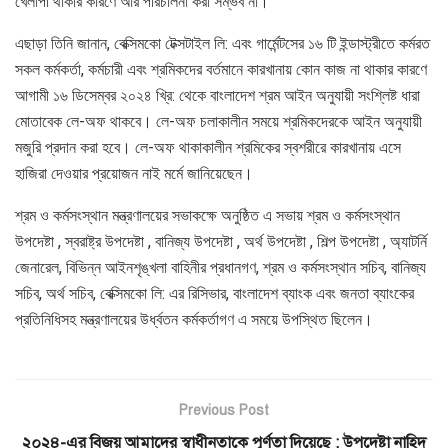
খেলাপী থাকার কারণে আর পরিচালনা করা সম্ভব না।
এছাড়া তিনি জানান, বেক্সিমকো টেক্সটাইল লি: এবং গার্মেন্টসের ১৬ টি ইন্ডাস্ট্রীতে কর্মরত
সকল কর্মকর্তা, কর্মচারী এবং শ্রমিকদের বর্তমানে কারখানায় কোন কাজ না থাকার কারণে
আগামী ১৬ ডিসেম্বর ২০২৪ খ্রি: থেকে বাংলাদেশ শ্রম আইন অনুযায়ী সংশ্লিষ্ট ধারা
মোতাবেক লে-অফ থাকবে। লে-অফ চলাকালীন সময়ে শ্রমিকদেরকে আইন অনুযায়ী
মজুরি প্রদান করা হবে। লে-অফ থাকাকালীন শ্রমিকের স্বশরীরে কারখানায় এসে
হাজিরা দেওয়ার প্রয়োজন নাই মর্মে জানিয়েছেন।
শ্রম ও কর্মসংস্থান মন্ত্রণালয়ের সভাকক্ষে অনুষ্ঠিত এ সভায় শ্রম ও কর্মসংস্থান
উপদেষ্টা , স্বরাষ্ট্র উপদেষ্টা , বানিজ্য উপদেষ্টা , অর্থ উপদেষ্টা , শিল্প উপদেষ্টা , অ্যাটর্নি
জেনারেল, বিভিন্ন আইনশৃঙ্খলা বাহিনীর প্রধানগণ, শ্রম ও কর্মসংস্থান সচিব, বানিজ্য
সচিব, অর্থ সচিব, বেক্সিমকো লি: এর রিসিভার, বাংলাদেশ ব্যাংক এবং জনতা ব্যাংকের
প্রতিনিধিসহ মন্ত্রণালয়ের উর্ধ্বতন কর্মকর্তাগণ এ সময়ে উপস্থিত ছিলেন।
Previous Post
২০২৪-এর বিজয় আমাদের স্বাধীনতাকে পূর্ণতা দিয়েছে : উপদেষ্টা নাহিদ