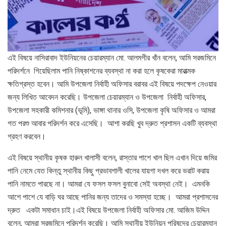
এই বিষয়ে নাসিরাবাদ ইউনিয়নের চেয়ারম্যান মো. আলমগীর খাঁন বলেন, আমি সরজমিনে
পরিদর্শনে গিয়েছিলাম পানি নিষ্কাশনের ব্যবস্থা না করা হলে কৃষকেরা মারাত্মক
ক্ষতিগ্রস্ত হবেন। আমি উপজেলা নির্বাহী অফিসার বরাবর এই বিষয়ে পদক্ষেপ নেওয়ার
জন্য লিখিত আবেদন করেছি। উপজেলা চেয়ারম্যান ও উপজেলা নির্বাহী অফিসার,
উপজেলা সহকারী কমিশনার (ভূমি), ভাঙ্গা থানার ওসি, উপজেলা কৃষি অফিসার ও আমরা
গত পরশু আবার পরিদর্শন করে এসেছি। আশা করছি খুব দ্রুত প্রশাসন একটি ব্যবস্থা
গ্রহণ করবেন।
এই বিষয়ে স্থানীয় কৃষক হারুন খালাসী বলেন, রাস্তার পাশে খাল ছিল এখান দিয়ে জমির
পানি নেমে যেত কিন্তু স্থানীয় কিছু প্রভাবশালী খালের যায়গা দখল করে ভরাট করায়
পানি নামতে পারছে না। আমরা যে ফসল ফসল বুনাবো সেই অবস্থা নেই। এমনকি
আশে পাশে যে বাড়ি ঘর আছে পানির জন্য তাদের ও সমস্যা হচ্ছে। আমরা প্রশাসনের
দ্রুত একটা সমাধান চাই।এই বিষয়ে উপজেলা নির্বাহী অফিসার মো. আজিম উদ্দিন
বলেন, আমরা সরজমিনে পরিদর্শন করেছি। আমি স্থানীয় ইউনিয়ন পরিষদের চেয়ারম্যান