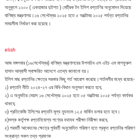
অনুকূলে ১২০০ ( একহাজার দুইশত ) মেট্রিক টন ইলিশ রপ্তাণির অনুমোদন দিয়েছে
বাণিজ্য মন্ত্রণালয়।১৬ সেপ্টেম্বর ২০২৫ হতে ৫ অক্টোবর ২০২৫ পর্যন্ত রপ্তানির
সময়সীমা নির্ধারণ করা হয়েছে।
elish
আজ মঙ্গলবার (১৬সেপ্টেম্বর) বাণিজ্য মন্ত্রণালয়ের উপসচিব এস এইচ এম মাগফুরুল
হাসান আব্বাসী স্বাক্ষরিত আদেশে এতথ্য জানানো হয়।
ইলিশ মাছ রপ্তানির ক্ষেত্রে সরকার কিছু শর্ত আরোপ করেছে।শর্তাবলীর মধ্যে রয়েছে-
১) রপ্তানি নীতি ২০২৪-২৭ এর বিধি-বিধান অনুসরণ করতে হবে;
২) এ অনুমতির মেয়াদ ১৬ সেপ্টেম্বর ২০২৫ হতে ০৫ অক্টোবর ২০২৫ পর্যন্ত কার্যকর
থাকবে;
৩) প্রতিকেজি ইলিশের রপ্তানি মূল্য ন্যূনতম ১২.৫ মার্কিন ডলার হতে হবে।
৪)শুল্ক কর্তৃপক্ষ রপ্তানিযোগ্য পণ্যের যথাযথ পরীক্ষা-নিরীক্ষা করবে;
৫) পরবর্তী আবেদনের ক্ষেত্রে পূর্ববর্তী অনুমোদিত পরিমাণ হতে প্রকৃত রপ্তানির পরিমাণ
সংক্রান্ত সকল তথ্য প্রমাণক